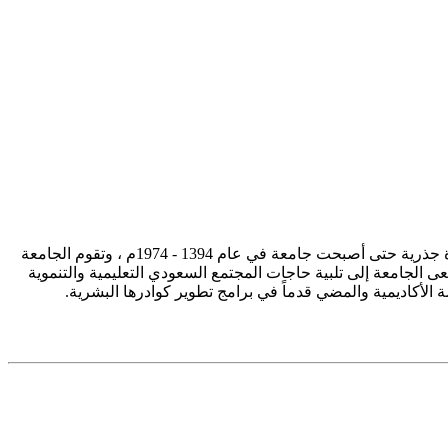
تأسست جامعة الإمام محمد بن سعود الإسلامية ممثلة في كلية الشريعة في سنة 1373هـ 1953م، وتطورت منذ ذلك الحين بصورة جذرية حتى أصبحت جامعة في عام 1394 - 1974م ، وتقوم الجامعة
ى الجامعة إلى تلبية حاجات المجتمع السعودي التعليمية والتنموية
سة الأكاديمية والمضي قدماً في برامج تطوير كوادرها البشرية.