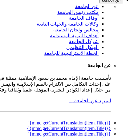
عن الجامعة
عن الجامعة
مكتب رئيس الجامعة
أوقاف الجامعة
وكالات الجامعة والجهات التابعة
مجالس ولجان الجامعة
أهداف التنمية المستدامة
شركاء الجامعة
الهيكل التنظيمي
الخطة الاستراتيجية للجامعة
عن الجامعة
على إحداث التكامل بين الالتزام بالقيم الإسلامية والتمي
من خلال إعداد الكوادر البشرية المؤهلة علمياً وثقافياً و
المزيد عن الجامعة ...
{{mmc.getCurrentTranslation(item.Title)}}
{{mmc.getCurrentTranslation(item.Title)}}
{{mmc.getCurrentTranslation(item.Title)}}