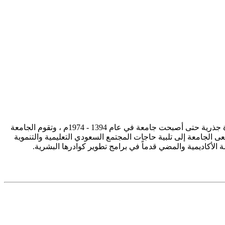
تأسست جامعة الإمام محمد بن سعود الإسلامية ممثلة في كلية الشريعة في سنة 1373هـ 1953م، وتطورت منذ ذلك الحين بصورة جذرية حتى أصبحت جامعة في عام 1394 - 1974م ، وتقوم الجامعة
ى الجامعة إلى تلبية حاجات المجتمع السعودي التعليمية والتنموية
سة الأكاديمية والمضي قدماً في برامج تطوير كوادرها البشرية.