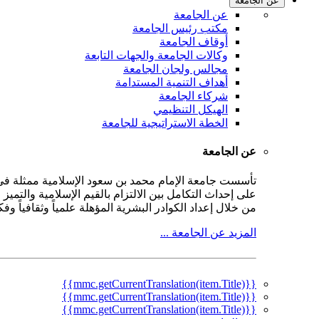
عن الجامعة
عن الجامعة
مكتب رئيس الجامعة
أوقاف الجامعة
وكالات الجامعة والجهات التابعة
مجالس ولجان الجامعة
أهداف التنمية المستدامة
شركاء الجامعة
الهيكل التنظيمي
الخطة الاستراتيجية للجامعة
عن الجامعة
على إحداث التكامل بين الالتزام بالقيم الإسلامية والتمي
من خلال إعداد الكوادر البشرية المؤهلة علمياً وثقافياً و
المزيد عن الجامعة ...
{{mmc.getCurrentTranslation(item.Title)}}
{{mmc.getCurrentTranslation(item.Title)}}
{{mmc.getCurrentTranslation(item.Title)}}