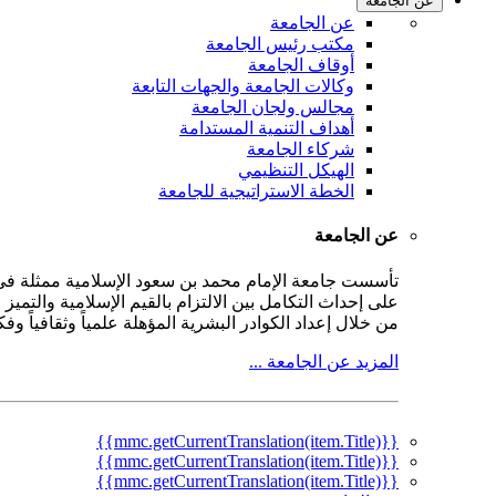
عن الجامعة
عن الجامعة
مكتب رئيس الجامعة
أوقاف الجامعة
وكالات الجامعة والجهات التابعة
مجالس ولجان الجامعة
أهداف التنمية المستدامة
شركاء الجامعة
الهيكل التنظيمي
الخطة الاستراتيجية للجامعة
عن الجامعة
على إحداث التكامل بين الالتزام بالقيم الإسلامية والتمي
من خلال إعداد الكوادر البشرية المؤهلة علمياً وثقافياً و
المزيد عن الجامعة ...
{{mmc.getCurrentTranslation(item.Title)}}
{{mmc.getCurrentTranslation(item.Title)}}
{{mmc.getCurrentTranslation(item.Title)}}