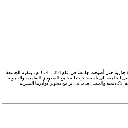
تأسست جامعة الإمام محمد بن سعود الإسلامية ممثلة في كلية الشريعة في سنة 1373هـ 1953م، وتطورت منذ ذلك الحين بصورة جذرية حتى أصبحت جامعة في عام 1394 - 1974م ، وتقوم الجامعة
ى الجامعة إلى تلبية حاجات المجتمع السعودي التعليمية والتنموية
سة الأكاديمية والمضي قدماً في برامج تطوير كوادرها البشرية.