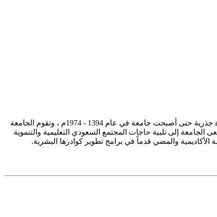
تأسست جامعة الإمام محمد بن سعود الإسلامية ممثلة في كلية الشريعة في سنة 1373هـ 1953م، وتطورت منذ ذلك الحين بصورة جذرية حتى أصبحت جامعة في عام 1394 - 1974م ، وتقوم الجامعة
ى الجامعة إلى تلبية حاجات المجتمع السعودي التعليمية والتنموية
سة الأكاديمية والمضي قدماً في برامج تطوير كوادرها البشرية.