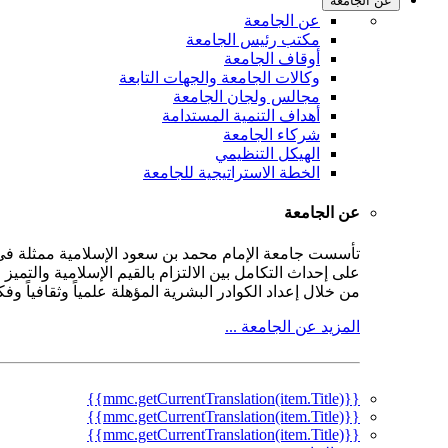
عن الجامعة
عن الجامعة
مكتب رئيس الجامعة
أوقاف الجامعة
وكالات الجامعة والجهات التابعة
مجالس ولجان الجامعة
أهداف التنمية المستدامة
شركاء الجامعة
الهيكل التنظيمي
الخطة الاستراتيجية للجامعة
عن الجامعة
على إحداث التكامل بين الالتزام بالقيم الإسلامية والتمي
من خلال إعداد الكوادر البشرية المؤهلة علمياً وثقافياً و
المزيد عن الجامعة ...
{{mmc.getCurrentTranslation(item.Title)}}
{{mmc.getCurrentTranslation(item.Title)}}
{{mmc.getCurrentTranslation(item.Title)}}