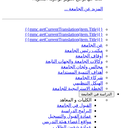
المزيد عن الجامعة ...
{{mmc.getCurrentTranslation(item.Title)}}
{{mmc.getCurrentTranslation(item.Title)}}
{{mmc.getCurrentTranslation(item.Title)}}
عن الجامعة
مكتب رئيس الجامعة
أوقاف الجامعة
وكالات الجامعة والجهات التابعة
مجالس ولجان الجامعة
أهداف التنمية المستدامة
شركاء الجامعة
الهيكل التنظيمي
الخطة الاستراتيجية للجامعة
الدراسة في الجامعة
الكليات و المعاهد
القبول في الجامعة
البرامج الدراسية
عمادة القبول والتسجيل
مواقع أعضاء هيئة التدريس
عمادة شؤون الطلاب