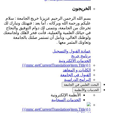
الخريجون
بسم الله الرحمن الرحيم عزيزنا خريج الجامعة : سلام
عليكم ورحمة الله وبركاته ، أما بعد : فنهنئك ونبارك لك
تخرجك من الجامعة، ونتمنى لك دوام التوفيق والنجاح
في حياتك العلمية والعملية، فأنت فخر لأهلك ولجامعتك
ولوطنك الغالي، ونأمل أن تستمر صلتك بالجامعة
وتعاونك المثمر معها .
عمادة القبول والتسجيل
برنامج خريج
الخدمات الإلكترونية
{{mmc.getCurrentTranslation(item.Title)}}
الكليات و المعاهد
القبول في الجامعة
البرامج الدراسية
البحث العلمي في الجامعة
الخدمات والأنظمة
الأنظمة الإلكترونية
الخدمات السحابية
{{mmc.getCurrentTranslation(item.Title)}}