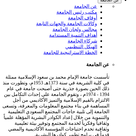
عن الجامعة
عن الجامعة
مكتب رئيس الجامعة
أوقاف الجامعة
وكالات الجامعة والجهات التابعة
مجالس ولجان الجامعة
أهداف التنمية المستدامة
شركاء الجامعة
الهيكل التنظيمي
الخطة الاستراتيجية للجامعة
عن الجامعة
تأسست جامعة الإمام محمد بن سعود الإسلامية ممثلة
في كلية الشريعة في سنة 1373هـ 1953م، وتطورت منذ
ذلك الحين بصورة جذرية حتى أصبحت جامعة في عام
1394 - 1974م ، وتقوم الجامعة على إحداث التكامل بين
الالتزام بالقيم الإسلامية والتميز الأكاديمي من أجل
المساهمة في بناء مجتمع المعلومات والمعرفة، وتسعى
الجامعة إلى تلبية حاجات المجتمع السعودي التعليمية
والتنموية من خلال إعداد الكوادر البشرية المؤهلة علمياً
وثقافياً وفكرياً لخدمة المجتمع وتوفير بيئة تعليمية
وثقافية تخدم احتياجات المؤسسة الأكاديمية والمضي
قدماً في برامج تطوير كوادرها البشرية.