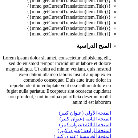
{{mmc.getCurrentTranslation(item.Title)}}
{{mmc.getCurrentTranslation(item.Title)}}
{{mmc.getCurrentTranslation(item.Title)}}
{{mmc.getCurrentTranslation(item.Title)}}
{{mmc.getCurrentTranslation(item.Title)}}
{{mmc.getCurrentTranslation(item.Title)}}
{{mmc.getCurrentTranslation(item.Title)}}
المنح الدراسية
Lorem ipsum dolor sit amet, consectetur adipisicing elit,
sed do eiusmod tempor incididunt ut labore et dolore
magna aliqua. Ut enim ad minim veniam, quis nostrud
exercitation ullamco laboris nisi ut aliquip ex ea
commodo consequat. Duis aute irure dolor in
reprehenderit in voluptate velit esse cillum dolore eu
fugiat nulla pariatur. Excepteur sint occaecat cupidatat
non proident, sunt in culpa qui officia deserunt mollit
anim id est laborum.
المنحة الأولي (عنوان كبير)
المنحة الثانية (عنوان كبير)
المنحة الثالثة (عنوان كبير)
المنحة الرابعة (عنوان كبير)
المنحة الخامسة (عنوان كبير)