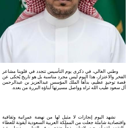
​ وطني الغالي، في ذكرى يوم التأسيس تتجدد في قلوبنا مشاعر
لفخر والاعتزاز، هذا اليوم ليس مجرد مناسبة بل هو تاريخ يُحكى عن
صة توحيدٍ عظيم، بدأها الملك المؤسس عبدالعزيز بن عبدالرحمن
ل سعود طيب الله ثراه وواصل مسيرتها أبناؤه البررة من بعده.
شهد اليوم إنجازات لا مثيل لها من نهضة عمرانية وثقافية
اقتصادية شاملة جعلت من المملكة العربية السعودية أيقونة للعطاء
التقدم. لقد أصبحت بلادنا نموذجاً يحتذى به في التطوير، بفضل رؤية