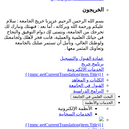
الخريجون
بسم الله الرحمن الرحيم عزيزنا خريج الجامعة : سلام
عليكم ورحمة الله وبركاته ، أما بعد : فنهنئك ونبارك لك
تخرجك من الجامعة، ونتمنى لك دوام التوفيق والنجاح
في حياتك العلمية والعملية، فأنت فخر لأهلك ولجامعتك
ولوطنك الغالي، ونأمل أن تستمر صلتك بالجامعة
وتعاونك المثمر معها .
عمادة القبول والتسجيل
برنامج خريج
الخدمات الإلكترونية
{{mmc.getCurrentTranslation(item.Title)}}
الكليات و المعاهد
القبول في الجامعة
البرامج الدراسية
البحث العلمي في الجامعة
الخدمات والأنظمة
الأنظمة الإلكترونية
الخدمات السحابية
{{mmc.getCurrentTranslation(item.Title)}}