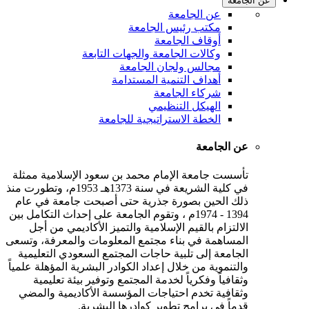
عن الجامعة
عن الجامعة
مكتب رئيس الجامعة
أوقاف الجامعة
وكالات الجامعة والجهات التابعة
مجالس ولجان الجامعة
أهداف التنمية المستدامة
شركاء الجامعة
الهيكل التنظيمي
الخطة الاستراتيجية للجامعة
عن الجامعة
تأسست جامعة الإمام محمد بن سعود الإسلامية ممثلة
في كلية الشريعة في سنة 1373هـ 1953م، وتطورت منذ
ذلك الحين بصورة جذرية حتى أصبحت جامعة في عام
1394 - 1974م ، وتقوم الجامعة على إحداث التكامل بين
الالتزام بالقيم الإسلامية والتميز الأكاديمي من أجل
المساهمة في بناء مجتمع المعلومات والمعرفة، وتسعى
الجامعة إلى تلبية حاجات المجتمع السعودي التعليمية
والتنموية من خلال إعداد الكوادر البشرية المؤهلة علمياً
وثقافياً وفكرياً لخدمة المجتمع وتوفير بيئة تعليمية
وثقافية تخدم احتياجات المؤسسة الأكاديمية والمضي
قدماً في برامج تطوير كوادرها البشرية.