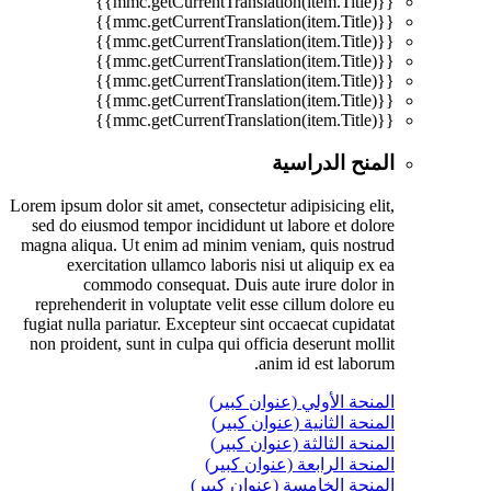
{{mmc.getCurrentTranslation(item.Title)}}
{{mmc.getCurrentTranslation(item.Title)}}
{{mmc.getCurrentTranslation(item.Title)}}
{{mmc.getCurrentTranslation(item.Title)}}
{{mmc.getCurrentTranslation(item.Title)}}
{{mmc.getCurrentTranslation(item.Title)}}
{{mmc.getCurrentTranslation(item.Title)}}
المنح الدراسية
Lorem ipsum dolor sit amet, consectetur adipisicing elit,
sed do eiusmod tempor incididunt ut labore et dolore
magna aliqua. Ut enim ad minim veniam, quis nostrud
exercitation ullamco laboris nisi ut aliquip ex ea
commodo consequat. Duis aute irure dolor in
reprehenderit in voluptate velit esse cillum dolore eu
fugiat nulla pariatur. Excepteur sint occaecat cupidatat
non proident, sunt in culpa qui officia deserunt mollit
anim id est laborum.
المنحة الأولي (عنوان كبير)
المنحة الثانية (عنوان كبير)
المنحة الثالثة (عنوان كبير)
المنحة الرابعة (عنوان كبير)
المنحة الخامسة (عنوان كبير)