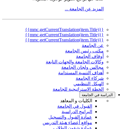
المزيد عن الجامعة ...
{{mmc.getCurrentTranslation(item.Title)}}
{{mmc.getCurrentTranslation(item.Title)}}
{{mmc.getCurrentTranslation(item.Title)}}
عن الجامعة
مكتب رئيس الجامعة
أوقاف الجامعة
وكالات الجامعة والجهات التابعة
مجالس ولجان الجامعة
أهداف التنمية المستدامة
شركاء الجامعة
الهيكل التنظيمي
الخطة الاستراتيجية للجامعة
الدراسة في الجامعة
الكليات و المعاهد
القبول في الجامعة
البرامج الدراسية
عمادة القبول والتسجيل
مواقع أعضاء هيئة التدريس
عمادة شؤون الطلاب