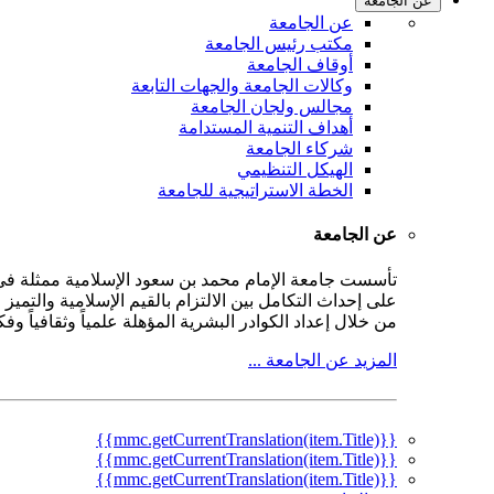
عن الجامعة
عن الجامعة
مكتب رئيس الجامعة
أوقاف الجامعة
وكالات الجامعة والجهات التابعة
مجالس ولجان الجامعة
أهداف التنمية المستدامة
شركاء الجامعة
الهيكل التنظيمي
الخطة الاستراتيجية للجامعة
عن الجامعة
على إحداث التكامل بين الالتزام بالقيم الإسلامية والتمي
من خلال إعداد الكوادر البشرية المؤهلة علمياً وثقافياً و
المزيد عن الجامعة ...
{{mmc.getCurrentTranslation(item.Title)}}
{{mmc.getCurrentTranslation(item.Title)}}
{{mmc.getCurrentTranslation(item.Title)}}