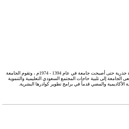
تأسست جامعة الإمام محمد بن سعود الإسلامية ممثلة في كلية الشريعة في سنة 1373هـ 1953م، وتطورت منذ ذلك الحين بصورة جذرية حتى أصبحت جامعة في عام 1394 - 1974م ، وتقوم الجامعة
ى الجامعة إلى تلبية حاجات المجتمع السعودي التعليمية والتنموية
سة الأكاديمية والمضي قدماً في برامج تطوير كوادرها البشرية.