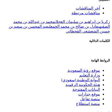
آخر المناقشات
مناقشات مرتبطة
زكريا بن إبراهيم بن سليمان العجلان
محمد بن عبدالله بن محمد
الصقيهي
عادل بن صالح بن محمد الخمعلي
عبد المحسن بن سعيد بن
حسين الشعشعي القحطاني
الكلمات الدلالية
الروابط الهامة
موقع رؤية السعودية
وزارة التعليم
البوابة الوطنية (سعودي)
هيئة الحكومة الرقمية
البيانات المفتوحة
موقع جدارات
منصة تفاعل
منصة استطلاع