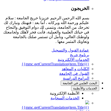
الخريجون
بسم الله الرحمن الرحيم عزيزنا خريج الجامعة : سلام
عليكم ورحمة الله وبركاته ، أما بعد : فنهنئك ونبارك لك
تخرجك من الجامعة، ونتمنى لك دوام التوفيق والنجاح
في حياتك العلمية والعملية، فأنت فخر لأهلك ولجامعتك
ولوطنك الغالي، ونأمل أن تستمر صلتك بالجامعة
وتعاونك المثمر معها .
عمادة القبول والتسجيل
برنامج خريج
الخدمات الإلكترونية
{{mmc.getCurrentTranslation(item.Title)}}
الكليات و المعاهد
القبول في الجامعة
البرامج الدراسية
البحث العلمي في الجامعة
الخدمات والأنظمة
الأنظمة الإلكترونية
الخدمات السحابية
{{mmc.getCurrentTranslation(item.Title)}}