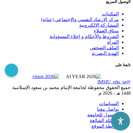
الوصول السريع
المكتبات
مركز الإرشاد النفسي والاجتماعي (عناية)
المشاركة الإلكترونية
ميثاق العملاء
الشروط والأحكام و إخلاء المسؤولية
المرآة
الملف الصحفي
الهوية البصرية
تابعنا على
@IMSIU_edu_sa
جميع الحقوق محفوظة لجامعة الإمام محمد بن سعود الإسلامية
1448 هـ -
2026 م
السياسات
تواصل معنا
الوصول للجامعة
الاسئلة الشائعة
خريطة الموقع