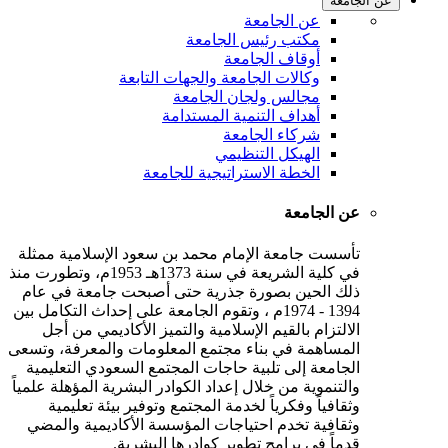
عن الجامعة
عن الجامعة
مكتب رئيس الجامعة
أوقاف الجامعة
وكالات الجامعة والجهات التابعة
مجالس ولجان الجامعة
أهداف التنمية المستدامة
شركاء الجامعة
الهيكل التنظيمي
الخطة الاستراتيجية للجامعة
عن الجامعة
تأسست جامعة الإمام محمد بن سعود الإسلامية ممثلة
في كلية الشريعة في سنة 1373هـ 1953م، وتطورت منذ
ذلك الحين بصورة جذرية حتى أصبحت جامعة في عام
1394 - 1974م ، وتقوم الجامعة على إحداث التكامل بين
الالتزام بالقيم الإسلامية والتميز الأكاديمي من أجل
المساهمة في بناء مجتمع المعلومات والمعرفة، وتسعى
الجامعة إلى تلبية حاجات المجتمع السعودي التعليمية
والتنموية من خلال إعداد الكوادر البشرية المؤهلة علمياً
وثقافياً وفكرياً لخدمة المجتمع وتوفير بيئة تعليمية
وثقافية تخدم احتياجات المؤسسة الأكاديمية والمضي
قدماً في برامج تطوير كوادرها البشرية.