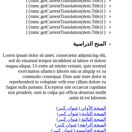
{{mmc.getCurrentTranslation(item.Title)}}
{{mmc.getCurrentTranslation(item.Title)}}
{{mmc.getCurrentTranslation(item.Title)}}
{{mmc.getCurrentTranslation(item.Title)}}
{{mmc.getCurrentTranslation(item.Title)}}
{{mmc.getCurrentTranslation(item.Title)}}
{{mmc.getCurrentTranslation(item.Title)}}
المنح الدراسية
Lorem ipsum dolor sit amet, consectetur adipisicing elit,
sed do eiusmod tempor incididunt ut labore et dolore
magna aliqua. Ut enim ad minim veniam, quis nostrud
exercitation ullamco laboris nisi ut aliquip ex ea
commodo consequat. Duis aute irure dolor in
reprehenderit in voluptate velit esse cillum dolore eu
fugiat nulla pariatur. Excepteur sint occaecat cupidatat
non proident, sunt in culpa qui officia deserunt mollit
anim id est laborum.
المنحة الأولي (عنوان كبير)
المنحة الثانية (عنوان كبير)
المنحة الثالثة (عنوان كبير)
المنحة الرابعة (عنوان كبير)
المنحة الخامسة (عنوان كبير)