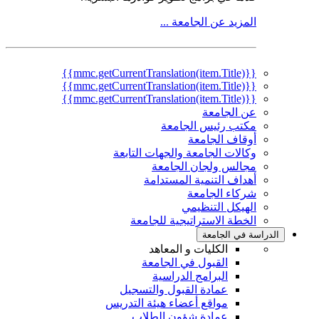
المزيد عن الجامعة ...
{{mmc.getCurrentTranslation(item.Title)}}
{{mmc.getCurrentTranslation(item.Title)}}
{{mmc.getCurrentTranslation(item.Title)}}
عن الجامعة
مكتب رئيس الجامعة
أوقاف الجامعة
وكالات الجامعة والجهات التابعة
مجالس ولجان الجامعة
أهداف التنمية المستدامة
شركاء الجامعة
الهيكل التنظيمي
الخطة الاستراتيجية للجامعة
الدراسة في الجامعة
الكليات و المعاهد
القبول في الجامعة
البرامج الدراسية
عمادة القبول والتسجيل
مواقع أعضاء هيئة التدريس
عمادة شؤون الطلاب