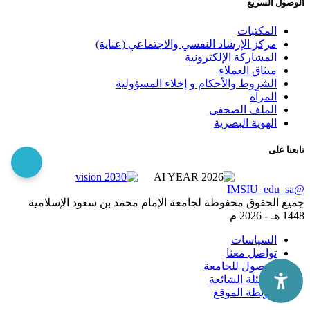
الوصول السريع
المكتبات
مركز الإرشاد النفسي والاجتماعي (عناية)
المشاركة الإلكترونية
ميثاق العملاء
الشروط والأحكام و إخلاء المسؤولية
المرآة
الملف الصحفي
الهوية البصرية
تابعنا على
@IMSIU_edu_sa
جميع الحقوق محفوظة لجامعة الإمام محمد بن سعود الإسلامية
1448 هـ -
2026 م
السياسات
تواصل معنا
الوصول للجامعة
الاسئلة الشائعة
خريطة الموقع