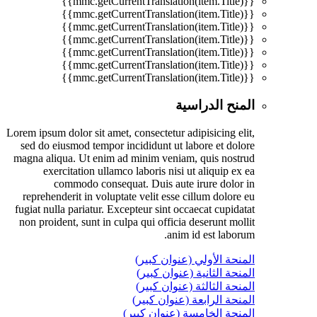
{{mmc.getCurrentTranslation(item.Title)}}
{{mmc.getCurrentTranslation(item.Title)}}
{{mmc.getCurrentTranslation(item.Title)}}
{{mmc.getCurrentTranslation(item.Title)}}
{{mmc.getCurrentTranslation(item.Title)}}
{{mmc.getCurrentTranslation(item.Title)}}
{{mmc.getCurrentTranslation(item.Title)}}
المنح الدراسية
Lorem ipsum dolor sit amet, consectetur adipisicing elit,
sed do eiusmod tempor incididunt ut labore et dolore
magna aliqua. Ut enim ad minim veniam, quis nostrud
exercitation ullamco laboris nisi ut aliquip ex ea
commodo consequat. Duis aute irure dolor in
reprehenderit in voluptate velit esse cillum dolore eu
fugiat nulla pariatur. Excepteur sint occaecat cupidatat
non proident, sunt in culpa qui officia deserunt mollit
anim id est laborum.
المنحة الأولي (عنوان كبير)
المنحة الثانية (عنوان كبير)
المنحة الثالثة (عنوان كبير)
المنحة الرابعة (عنوان كبير)
المنحة الخامسة (عنوان كبير)