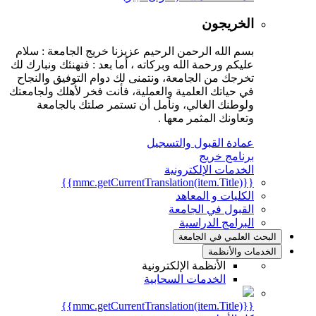
الخريجون
بسم الله الرحمن الرحيم عزيزنا خريج الجامعة : سلام
عليكم ورحمة الله وبركاته ، أما بعد : فنهنئك ونبارك لك
تخرجك من الجامعة، ونتمنى لك دوام التوفيق والنجاح
في حياتك العلمية والعملية، فأنت فخر لأهلك ولجامعتك
ولوطنك الغالي، ونأمل أن تستمر صلتك بالجامعة
وتعاونك المثمر معها .
عمادة القبول والتسجيل
برنامج خريج
الخدمات الإلكترونية
{{mmc.getCurrentTranslation(item.Title)}}
الكليات و المعاهد
القبول في الجامعة
البرامج الدراسية
البحث العلمي في الجامعة
الخدمات والأنظمة
الأنظمة الإلكترونية
الخدمات السحابية
{{mmc.getCurrentTranslation(item.Title)}}