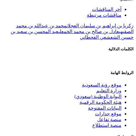
آخر المناقشات
مناقشات مرتبطة
زكريا بن إبراهيم بن سليمان العجلان
محمد بن عبدالله بن محمد
الصقيهي
عادل بن صالح بن محمد الخمعلي
عبد المحسن بن سعيد بن
حسين الشعشعي القحطاني
الكلمات الدلالية
الروابط الهامة
موقع رؤية السعودية
وزارة التعليم
البوابة الوطنية (سعودي)
هيئة الحكومة الرقمية
البيانات المفتوحة
موقع جدارات
منصة تفاعل
منصة استطلاع