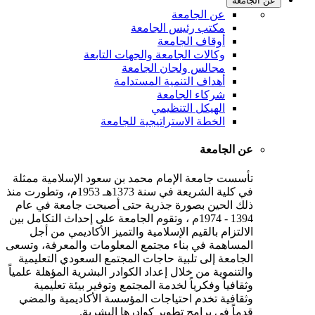
عن الجامعة
عن الجامعة
مكتب رئيس الجامعة
أوقاف الجامعة
وكالات الجامعة والجهات التابعة
مجالس ولجان الجامعة
أهداف التنمية المستدامة
شركاء الجامعة
الهيكل التنظيمي
الخطة الاستراتيجية للجامعة
عن الجامعة
تأسست جامعة الإمام محمد بن سعود الإسلامية ممثلة
في كلية الشريعة في سنة 1373هـ 1953م، وتطورت منذ
ذلك الحين بصورة جذرية حتى أصبحت جامعة في عام
1394 - 1974م ، وتقوم الجامعة على إحداث التكامل بين
الالتزام بالقيم الإسلامية والتميز الأكاديمي من أجل
المساهمة في بناء مجتمع المعلومات والمعرفة، وتسعى
الجامعة إلى تلبية حاجات المجتمع السعودي التعليمية
والتنموية من خلال إعداد الكوادر البشرية المؤهلة علمياً
وثقافياً وفكرياً لخدمة المجتمع وتوفير بيئة تعليمية
وثقافية تخدم احتياجات المؤسسة الأكاديمية والمضي
قدماً في برامج تطوير كوادرها البشرية.