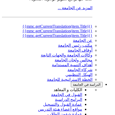
المزيد عن الجامعة ...
{{mmc.getCurrentTranslation(item.Title)}}
{{mmc.getCurrentTranslation(item.Title)}}
{{mmc.getCurrentTranslation(item.Title)}}
عن الجامعة
مكتب رئيس الجامعة
أوقاف الجامعة
وكالات الجامعة والجهات التابعة
مجالس ولجان الجامعة
أهداف التنمية المستدامة
شركاء الجامعة
الهيكل التنظيمي
الخطة الاستراتيجية للجامعة
الدراسة في الجامعة
الكليات و المعاهد
القبول في الجامعة
البرامج الدراسية
عمادة القبول والتسجيل
مواقع أعضاء هيئة التدريس
عمادة شؤون الطلاب