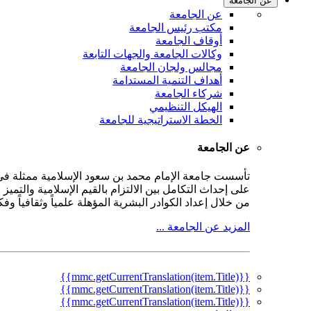
عن الجامعة
عن الجامعة
مكتب رئيس الجامعة
أوقاف الجامعة
وكالات الجامعة والجهات التابعة
مجالس ولجان الجامعة
أهداف التنمية المستدامة
شركاء الجامعة
الهيكل التنظيمي
الخطة الاستراتيجية للجامعة
عن الجامعة
على إحداث التكامل بين الالتزام بالقيم الإسلامية والتمي
من خلال إعداد الكوادر البشرية المؤهلة علمياً وثقافياً و
المزيد عن الجامعة ...
{{mmc.getCurrentTranslation(item.Title)}}
{{mmc.getCurrentTranslation(item.Title)}}
{{mmc.getCurrentTranslation(item.Title)}}