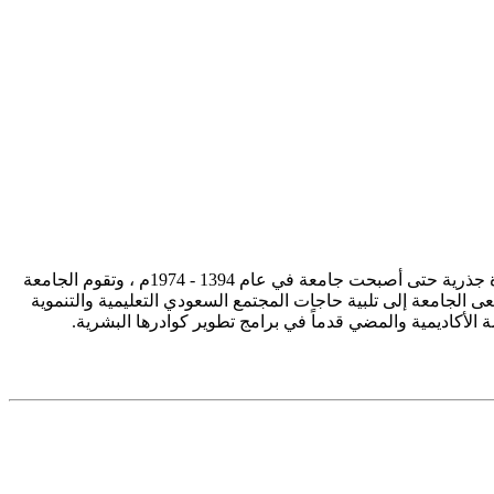
تأسست جامعة الإمام محمد بن سعود الإسلامية ممثلة في كلية الشريعة في سنة 1373هـ 1953م، وتطورت منذ ذلك الحين بصورة جذرية حتى أصبحت جامعة في عام 1394 - 1974م ، وتقوم الجامعة
ى الجامعة إلى تلبية حاجات المجتمع السعودي التعليمية والتنموية
سة الأكاديمية والمضي قدماً في برامج تطوير كوادرها البشرية.