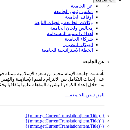
عن الجامعة
عن الجامعة
مكتب رئيس الجامعة
أوقاف الجامعة
وكالات الجامعة والجهات التابعة
مجالس ولجان الجامعة
أهداف التنمية المستدامة
شركاء الجامعة
الهيكل التنظيمي
الخطة الاستراتيجية للجامعة
عن الجامعة
على إحداث التكامل بين الالتزام بالقيم الإسلامية والتمي
من خلال إعداد الكوادر البشرية المؤهلة علمياً وثقافياً و
المزيد عن الجامعة ...
{{mmc.getCurrentTranslation(item.Title)}}
{{mmc.getCurrentTranslation(item.Title)}}
{{mmc.getCurrentTranslation(item.Title)}}