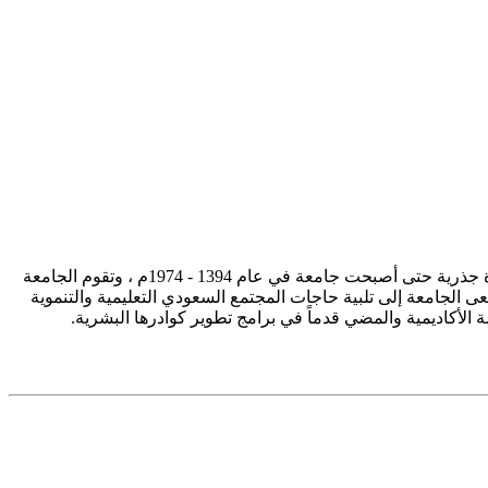
تأسست جامعة الإمام محمد بن سعود الإسلامية ممثلة في كلية الشريعة في سنة 1373هـ 1953م، وتطورت منذ ذلك الحين بصورة جذرية حتى أصبحت جامعة في عام 1394 - 1974م ، وتقوم الجامعة
ى الجامعة إلى تلبية حاجات المجتمع السعودي التعليمية والتنموية
سة الأكاديمية والمضي قدماً في برامج تطوير كوادرها البشرية.