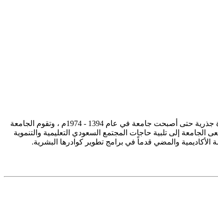
تأسست جامعة الإمام محمد بن سعود الإسلامية ممثلة في كلية الشريعة في سنة 1373هـ 1953م، وتطورت منذ ذلك الحين بصورة جذرية حتى أصبحت جامعة في عام 1394 - 1974م ، وتقوم الجامعة
ى الجامعة إلى تلبية حاجات المجتمع السعودي التعليمية والتنموية
سة الأكاديمية والمضي قدماً في برامج تطوير كوادرها البشرية.