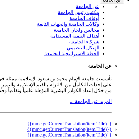
عن الجامعة
عن الجامعة
مكتب رئيس الجامعة
أوقاف الجامعة
وكالات الجامعة والجهات التابعة
مجالس ولجان الجامعة
أهداف التنمية المستدامة
شركاء الجامعة
الهيكل التنظيمي
الخطة الاستراتيجية للجامعة
عن الجامعة
على إحداث التكامل بين الالتزام بالقيم الإسلامية والتمي
من خلال إعداد الكوادر البشرية المؤهلة علمياً وثقافياً و
المزيد عن الجامعة ...
{{mmc.getCurrentTranslation(item.Title)}}
{{mmc.getCurrentTranslation(item.Title)}}
{{mmc.getCurrentTranslation(item.Title)}}