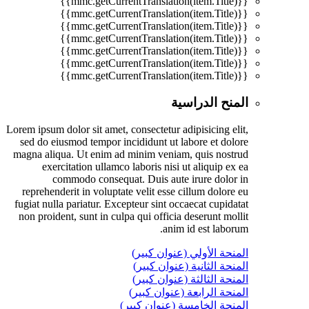
{{mmc.getCurrentTranslation(item.Title)}}
{{mmc.getCurrentTranslation(item.Title)}}
{{mmc.getCurrentTranslation(item.Title)}}
{{mmc.getCurrentTranslation(item.Title)}}
{{mmc.getCurrentTranslation(item.Title)}}
{{mmc.getCurrentTranslation(item.Title)}}
{{mmc.getCurrentTranslation(item.Title)}}
المنح الدراسية
Lorem ipsum dolor sit amet, consectetur adipisicing elit,
sed do eiusmod tempor incididunt ut labore et dolore
magna aliqua. Ut enim ad minim veniam, quis nostrud
exercitation ullamco laboris nisi ut aliquip ex ea
commodo consequat. Duis aute irure dolor in
reprehenderit in voluptate velit esse cillum dolore eu
fugiat nulla pariatur. Excepteur sint occaecat cupidatat
non proident, sunt in culpa qui officia deserunt mollit
anim id est laborum.
المنحة الأولي (عنوان كبير)
المنحة الثانية (عنوان كبير)
المنحة الثالثة (عنوان كبير)
المنحة الرابعة (عنوان كبير)
المنحة الخامسة (عنوان كبير)