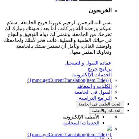
الخريجون
بسم الله الرحمن الرحيم عزيزنا خريج الجامعة : سلام
عليكم ورحمة الله وبركاته ، أما بعد : فنهنئك ونبارك لك
تخرجك من الجامعة، ونتمنى لك دوام التوفيق والنجاح
في حياتك العلمية والعملية، فأنت فخر لأهلك ولجامعتك
ولوطنك الغالي، ونأمل أن تستمر صلتك بالجامعة
وتعاونك المثمر معها .
عمادة القبول والتسجيل
برنامج خريج
الخدمات الإلكترونية
{{mmc.getCurrentTranslation(item.Title)}}
الكليات و المعاهد
القبول في الجامعة
البرامج الدراسية
البحث العلمي في الجامعة
الخدمات والأنظمة
الأنظمة الإلكترونية
الخدمات السحابية
{{mmc.getCurrentTranslation(item.Title)}}