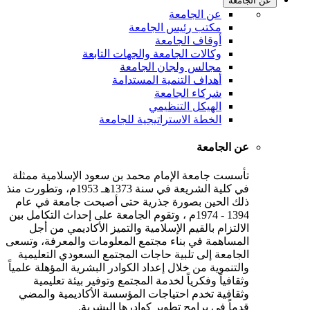
عن الجامعة
عن الجامعة
مكتب رئيس الجامعة
أوقاف الجامعة
وكالات الجامعة والجهات التابعة
مجالس ولجان الجامعة
أهداف التنمية المستدامة
شركاء الجامعة
الهيكل التنظيمي
الخطة الاستراتيجية للجامعة
عن الجامعة
تأسست جامعة الإمام محمد بن سعود الإسلامية ممثلة
في كلية الشريعة في سنة 1373هـ 1953م، وتطورت منذ
ذلك الحين بصورة جذرية حتى أصبحت جامعة في عام
1394 - 1974م ، وتقوم الجامعة على إحداث التكامل بين
الالتزام بالقيم الإسلامية والتميز الأكاديمي من أجل
المساهمة في بناء مجتمع المعلومات والمعرفة، وتسعى
الجامعة إلى تلبية حاجات المجتمع السعودي التعليمية
والتنموية من خلال إعداد الكوادر البشرية المؤهلة علمياً
وثقافياً وفكرياً لخدمة المجتمع وتوفير بيئة تعليمية
وثقافية تخدم احتياجات المؤسسة الأكاديمية والمضي
قدماً في برامج تطوير كوادرها البشرية.