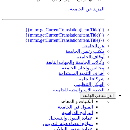
المزيد عن الجامعة ...
{{mmc.getCurrentTranslation(item.Title)}}
{{mmc.getCurrentTranslation(item.Title)}}
{{mmc.getCurrentTranslation(item.Title)}}
عن الجامعة
مكتب رئيس الجامعة
أوقاف الجامعة
وكالات الجامعة والجهات التابعة
مجالس ولجان الجامعة
أهداف التنمية المستدامة
شركاء الجامعة
الهيكل التنظيمي
الخطة الاستراتيجية للجامعة
الدراسة في الجامعة
الكليات و المعاهد
القبول في الجامعة
البرامج الدراسية
عمادة القبول والتسجيل
مواقع أعضاء هيئة التدريس
عمادة شؤون الطلاب