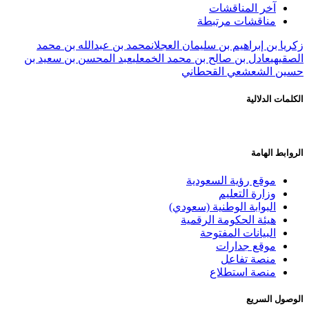
آخر المناقشات
مناقشات مرتبطة
زكريا بن إبراهيم بن سليمان العجلان
محمد بن عبدالله بن محمد
الصقيهي
عادل بن صالح بن محمد الخمعلي
عبد المحسن بن سعيد بن
حسين الشعشعي القحطاني
الكلمات الدلالية
الروابط الهامة
موقع رؤية السعودية
وزارة التعليم
البوابة الوطنية (سعودي)
هيئة الحكومة الرقمية
البيانات المفتوحة
موقع جدارات
منصة تفاعل
منصة استطلاع
الوصول السريع