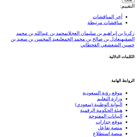
التقييم:
آخر المناقشات
مناقشات مرتبطة
زكريا بن إبراهيم بن سليمان العجلان
محمد بن عبدالله بن محمد
الصقيهي
عادل بن صالح بن محمد الخمعلي
عبد المحسن بن سعيد بن
حسين الشعشعي القحطاني
الكلمات الدلالية
الروابط الهامة
موقع رؤية السعودية
وزارة التعليم
البوابة الوطنية (سعودي)
هيئة الحكومة الرقمية
البيانات المفتوحة
موقع جدارات
منصة تفاعل
منصة استطلاع