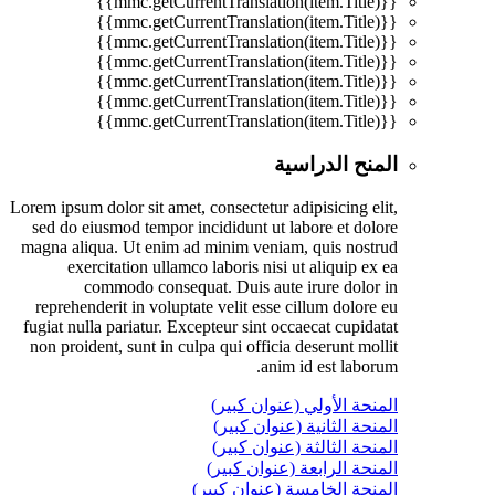
{{mmc.getCurrentTranslation(item.Title)}}
{{mmc.getCurrentTranslation(item.Title)}}
{{mmc.getCurrentTranslation(item.Title)}}
{{mmc.getCurrentTranslation(item.Title)}}
{{mmc.getCurrentTranslation(item.Title)}}
{{mmc.getCurrentTranslation(item.Title)}}
{{mmc.getCurrentTranslation(item.Title)}}
المنح الدراسية
Lorem ipsum dolor sit amet, consectetur adipisicing elit,
sed do eiusmod tempor incididunt ut labore et dolore
magna aliqua. Ut enim ad minim veniam, quis nostrud
exercitation ullamco laboris nisi ut aliquip ex ea
commodo consequat. Duis aute irure dolor in
reprehenderit in voluptate velit esse cillum dolore eu
fugiat nulla pariatur. Excepteur sint occaecat cupidatat
non proident, sunt in culpa qui officia deserunt mollit
anim id est laborum.
المنحة الأولي (عنوان كبير)
المنحة الثانية (عنوان كبير)
المنحة الثالثة (عنوان كبير)
المنحة الرابعة (عنوان كبير)
المنحة الخامسة (عنوان كبير)