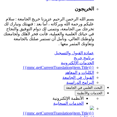
الخريجون
بسم الله الرحمن الرحيم عزيزنا خريج الجامعة : سلام
عليكم ورحمة الله وبركاته ، أما بعد : فنهنئك ونبارك لك
تخرجك من الجامعة، ونتمنى لك دوام التوفيق والنجاح
في حياتك العلمية والعملية، فأنت فخر لأهلك ولجامعتك
ولوطنك الغالي، ونأمل أن تستمر صلتك بالجامعة
وتعاونك المثمر معها .
عمادة القبول والتسجيل
برنامج خريج
الخدمات الإلكترونية
{{mmc.getCurrentTranslation(item.Title)}}
الكليات و المعاهد
القبول في الجامعة
البرامج الدراسية
البحث العلمي في الجامعة
الخدمات والأنظمة
الأنظمة الإلكترونية
الخدمات السحابية
{{mmc.getCurrentTranslation(item.Title)}}