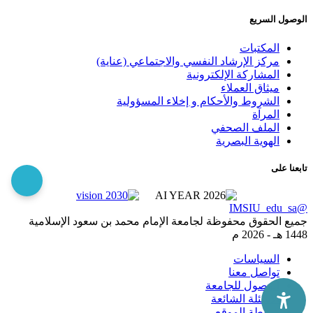
الوصول السريع
المكتبات
مركز الإرشاد النفسي والاجتماعي (عناية)
المشاركة الإلكترونية
ميثاق العملاء
الشروط والأحكام و إخلاء المسؤولية
المرآة
الملف الصحفي
الهوية البصرية
تابعنا على
@IMSIU_edu_sa
جميع الحقوق محفوظة لجامعة الإمام محمد بن سعود الإسلامية
1448 هـ -
2026 م
السياسات
تواصل معنا
الوصول للجامعة
الاسئلة الشائعة
خريطة الموقع