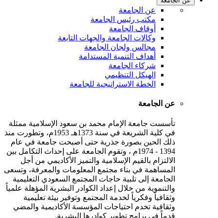
عن الجامعة
عن الجامعة
مكتب رئيس الجامعة
أوقاف الجامعة
وكالات الجامعة والجهات التابعة
مجالس ولجان الجامعة
أهداف التنمية المستدامة
شركاء الجامعة
الهيكل التنظيمي
الخطة الاستراتيجية للجامعة
عن الجامعة
تأسست جامعة الإمام محمد بن سعود الإسلامية ممثلة
في كلية الشريعة في سنة 1373هـ 1953م، وتطورت منذ
ذلك الحين بصورة جذرية حتى أصبحت جامعة في عام
1394 - 1974م ، وتقوم الجامعة على إحداث التكامل بين
الالتزام بالقيم الإسلامية والتميز الأكاديمي من أجل
المساهمة في بناء مجتمع المعلومات والمعرفة، وتسعى
الجامعة إلى تلبية حاجات المجتمع السعودي التعليمية
والتنموية من خلال إعداد الكوادر البشرية المؤهلة علمياً
وثقافياً وفكرياً لخدمة المجتمع وتوفير بيئة تعليمية
وثقافية تخدم احتياجات المؤسسة الأكاديمية والمضي
قدماً في برامج تطوير كوادرها البشرية.