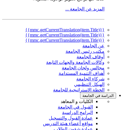
المزيد عن الجامعة ...
{{mmc.getCurrentTranslation(item.Title)}}
{{mmc.getCurrentTranslation(item.Title)}}
{{mmc.getCurrentTranslation(item.Title)}}
عن الجامعة
مكتب رئيس الجامعة
أوقاف الجامعة
وكالات الجامعة والجهات التابعة
مجالس ولجان الجامعة
أهداف التنمية المستدامة
شركاء الجامعة
الهيكل التنظيمي
الخطة الاستراتيجية للجامعة
الدراسة في الجامعة
الكليات و المعاهد
القبول في الجامعة
البرامج الدراسية
عمادة القبول والتسجيل
مواقع أعضاء هيئة التدريس
عمادة شؤون الطلاب