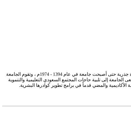
تأسست جامعة الإمام محمد بن سعود الإسلامية ممثلة في كلية الشريعة في سنة 1373هـ 1953م، وتطورت منذ ذلك الحين بصورة جذرية حتى أصبحت جامعة في عام 1394 - 1974م ، وتقوم الجامعة
ى الجامعة إلى تلبية حاجات المجتمع السعودي التعليمية والتنموية
سة الأكاديمية والمضي قدماً في برامج تطوير كوادرها البشرية.