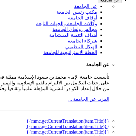
عن الجامعة
عن الجامعة
مكتب رئيس الجامعة
أوقاف الجامعة
وكالات الجامعة والجهات التابعة
مجالس ولجان الجامعة
أهداف التنمية المستدامة
شركاء الجامعة
الهيكل التنظيمي
الخطة الاستراتيجية للجامعة
عن الجامعة
على إحداث التكامل بين الالتزام بالقيم الإسلامية والتمي
من خلال إعداد الكوادر البشرية المؤهلة علمياً وثقافياً و
المزيد عن الجامعة ...
{{mmc.getCurrentTranslation(item.Title)}}
{{mmc.getCurrentTranslation(item.Title)}}
{{mmc.getCurrentTranslation(item.Title)}}