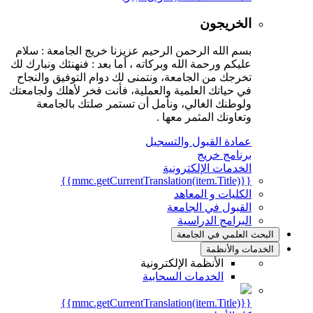
الخريجون
بسم الله الرحمن الرحيم عزيزنا خريج الجامعة : سلام
عليكم ورحمة الله وبركاته ، أما بعد : فنهنئك ونبارك لك
تخرجك من الجامعة، ونتمنى لك دوام التوفيق والنجاح
في حياتك العلمية والعملية، فأنت فخر لأهلك ولجامعتك
ولوطنك الغالي، ونأمل أن تستمر صلتك بالجامعة
وتعاونك المثمر معها .
عمادة القبول والتسجيل
برنامج خريج
الخدمات الإلكترونية
{{mmc.getCurrentTranslation(item.Title)}}
الكليات و المعاهد
القبول في الجامعة
البرامج الدراسية
البحث العلمي في الجامعة
الخدمات والأنظمة
الأنظمة الإلكترونية
الخدمات السحابية
{{mmc.getCurrentTranslation(item.Title)}}