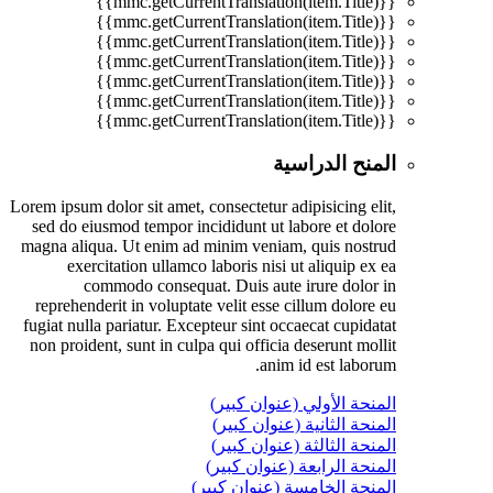
{{mmc.getCurrentTranslation(item.Title)}}
{{mmc.getCurrentTranslation(item.Title)}}
{{mmc.getCurrentTranslation(item.Title)}}
{{mmc.getCurrentTranslation(item.Title)}}
{{mmc.getCurrentTranslation(item.Title)}}
{{mmc.getCurrentTranslation(item.Title)}}
{{mmc.getCurrentTranslation(item.Title)}}
المنح الدراسية
Lorem ipsum dolor sit amet, consectetur adipisicing elit,
sed do eiusmod tempor incididunt ut labore et dolore
magna aliqua. Ut enim ad minim veniam, quis nostrud
exercitation ullamco laboris nisi ut aliquip ex ea
commodo consequat. Duis aute irure dolor in
reprehenderit in voluptate velit esse cillum dolore eu
fugiat nulla pariatur. Excepteur sint occaecat cupidatat
non proident, sunt in culpa qui officia deserunt mollit
anim id est laborum.
المنحة الأولي (عنوان كبير)
المنحة الثانية (عنوان كبير)
المنحة الثالثة (عنوان كبير)
المنحة الرابعة (عنوان كبير)
المنحة الخامسة (عنوان كبير)