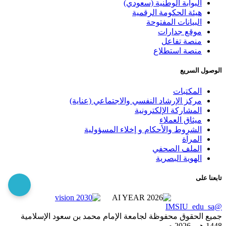
البوابة الوطنية (سعودي)
هيئة الحكومة الرقمية
البيانات المفتوحة
موقع جدارات
منصة تفاعل
منصة استطلاع
الوصول السريع
المكتبات
مركز الإرشاد النفسي والاجتماعي (عناية)
المشاركة الإلكترونية
ميثاق العملاء
الشروط والأحكام و إخلاء المسؤولية
المرآة
الملف الصحفي
الهوية البصرية
تابعنا على
@IMSIU_edu_sa
جميع الحقوق محفوظة لجامعة الإمام محمد بن سعود الإسلامية
1448 هـ -
2026 م