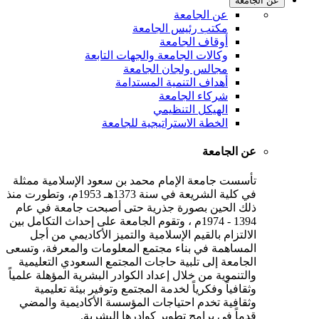
عن الجامعة
عن الجامعة
مكتب رئيس الجامعة
أوقاف الجامعة
وكالات الجامعة والجهات التابعة
مجالس ولجان الجامعة
أهداف التنمية المستدامة
شركاء الجامعة
الهيكل التنظيمي
الخطة الاستراتيجية للجامعة
عن الجامعة
تأسست جامعة الإمام محمد بن سعود الإسلامية ممثلة
في كلية الشريعة في سنة 1373هـ 1953م، وتطورت منذ
ذلك الحين بصورة جذرية حتى أصبحت جامعة في عام
1394 - 1974م ، وتقوم الجامعة على إحداث التكامل بين
الالتزام بالقيم الإسلامية والتميز الأكاديمي من أجل
المساهمة في بناء مجتمع المعلومات والمعرفة، وتسعى
الجامعة إلى تلبية حاجات المجتمع السعودي التعليمية
والتنموية من خلال إعداد الكوادر البشرية المؤهلة علمياً
وثقافياً وفكرياً لخدمة المجتمع وتوفير بيئة تعليمية
وثقافية تخدم احتياجات المؤسسة الأكاديمية والمضي
قدماً في برامج تطوير كوادرها البشرية.