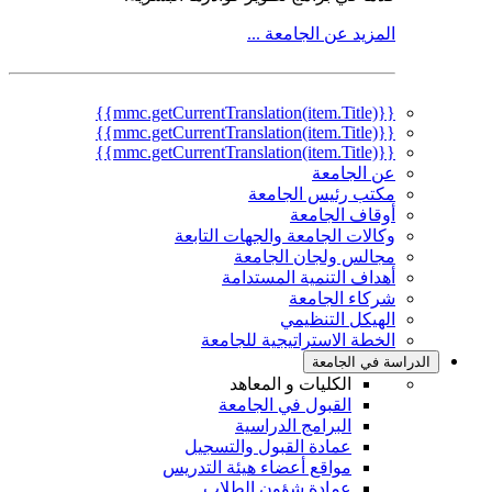
المزيد عن الجامعة ...
{{mmc.getCurrentTranslation(item.Title)}}
{{mmc.getCurrentTranslation(item.Title)}}
{{mmc.getCurrentTranslation(item.Title)}}
عن الجامعة
مكتب رئيس الجامعة
أوقاف الجامعة
وكالات الجامعة والجهات التابعة
مجالس ولجان الجامعة
أهداف التنمية المستدامة
شركاء الجامعة
الهيكل التنظيمي
الخطة الاستراتيجية للجامعة
الدراسة في الجامعة
الكليات و المعاهد
القبول في الجامعة
البرامج الدراسية
عمادة القبول والتسجيل
مواقع أعضاء هيئة التدريس
عمادة شؤون الطلاب