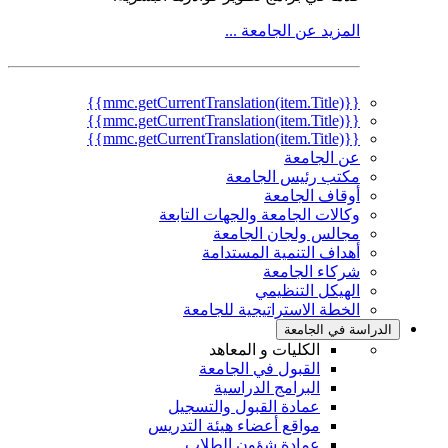
المزيد عن الجامعة ...
{{mmc.getCurrentTranslation(item.Title)}}
{{mmc.getCurrentTranslation(item.Title)}}
{{mmc.getCurrentTranslation(item.Title)}}
عن الجامعة
مكتب رئيس الجامعة
أوقاف الجامعة
وكالات الجامعة والجهات التابعة
مجالس ولجان الجامعة
أهداف التنمية المستدامة
شركاء الجامعة
الهيكل التنظيمي
الخطة الاستراتيجية للجامعة
الدراسة في الجامعة
الكليات و المعاهد
القبول في الجامعة
البرامج الدراسية
عمادة القبول والتسجيل
مواقع أعضاء هيئة التدريس
عمادة شؤون الطلاب