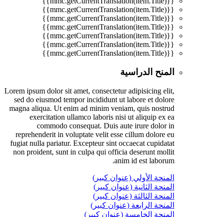
{{mmc.getCurrentTranslation(item.Title)}}
{{mmc.getCurrentTranslation(item.Title)}}
{{mmc.getCurrentTranslation(item.Title)}}
{{mmc.getCurrentTranslation(item.Title)}}
{{mmc.getCurrentTranslation(item.Title)}}
{{mmc.getCurrentTranslation(item.Title)}}
{{mmc.getCurrentTranslation(item.Title)}}
المنح الدراسية
Lorem ipsum dolor sit amet, consectetur adipisicing elit,
sed do eiusmod tempor incididunt ut labore et dolore
magna aliqua. Ut enim ad minim veniam, quis nostrud
exercitation ullamco laboris nisi ut aliquip ex ea
commodo consequat. Duis aute irure dolor in
reprehenderit in voluptate velit esse cillum dolore eu
fugiat nulla pariatur. Excepteur sint occaecat cupidatat
non proident, sunt in culpa qui officia deserunt mollit
anim id est laborum.
المنحة الأولي (عنوان كبير)
المنحة الثانية (عنوان كبير)
المنحة الثالثة (عنوان كبير)
المنحة الرابعة (عنوان كبير)
المنحة الخامسة (عنوان كبير)