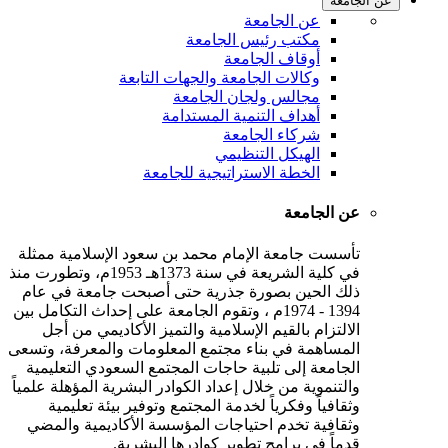
عن الجامعة
عن الجامعة
مكتب رئيس الجامعة
أوقاف الجامعة
وكالات الجامعة والجهات التابعة
مجالس ولجان الجامعة
أهداف التنمية المستدامة
شركاء الجامعة
الهيكل التنظيمي
الخطة الاستراتيجية للجامعة
عن الجامعة
تأسست جامعة الإمام محمد بن سعود الإسلامية ممثلة
في كلية الشريعة في سنة 1373هـ 1953م، وتطورت منذ
ذلك الحين بصورة جذرية حتى أصبحت جامعة في عام
1394 - 1974م ، وتقوم الجامعة على إحداث التكامل بين
الالتزام بالقيم الإسلامية والتميز الأكاديمي من أجل
المساهمة في بناء مجتمع المعلومات والمعرفة، وتسعى
الجامعة إلى تلبية حاجات المجتمع السعودي التعليمية
والتنموية من خلال إعداد الكوادر البشرية المؤهلة علمياً
وثقافياً وفكرياً لخدمة المجتمع وتوفير بيئة تعليمية
وثقافية تخدم احتياجات المؤسسة الأكاديمية والمضي
قدماً في برامج تطوير كوادرها البشرية.