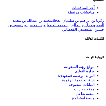
آخر المناقشات
مناقشات مرتبطة
زكريا بن إبراهيم بن سليمان العجلان
محمد بن عبدالله بن محمد
الصقيهي
عادل بن صالح بن محمد الخمعلي
عبد المحسن بن سعيد بن
حسين الشعشعي القحطاني
الكلمات الدلالية
الروابط الهامة
موقع رؤية السعودية
وزارة التعليم
البوابة الوطنية (سعودي)
هيئة الحكومة الرقمية
البيانات المفتوحة
موقع جدارات
منصة تفاعل
منصة استطلاع