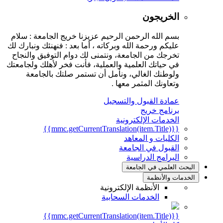
الخريجون
بسم الله الرحمن الرحيم عزيزنا خريج الجامعة : سلام
عليكم ورحمة الله وبركاته ، أما بعد : فنهنئك ونبارك لك
تخرجك من الجامعة، ونتمنى لك دوام التوفيق والنجاح
في حياتك العلمية والعملية، فأنت فخر لأهلك ولجامعتك
ولوطنك الغالي، ونأمل أن تستمر صلتك بالجامعة
وتعاونك المثمر معها .
عمادة القبول والتسجيل
برنامج خريج
الخدمات الإلكترونية
{{mmc.getCurrentTranslation(item.Title)}}
الكليات و المعاهد
القبول في الجامعة
البرامج الدراسية
البحث العلمي في الجامعة
الخدمات والأنظمة
الأنظمة الإلكترونية
الخدمات السحابية
{{mmc.getCurrentTranslation(item.Title)}}