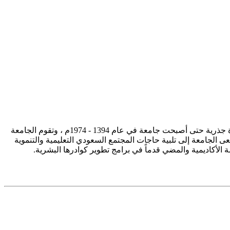
تأسست جامعة الإمام محمد بن سعود الإسلامية ممثلة في كلية الشريعة في سنة 1373هـ 1953م، وتطورت منذ ذلك الحين بصورة جذرية حتى أصبحت جامعة في عام 1394 - 1974م ، وتقوم الجامعة
ى الجامعة إلى تلبية حاجات المجتمع السعودي التعليمية والتنموية
سة الأكاديمية والمضي قدماً في برامج تطوير كوادرها البشرية.