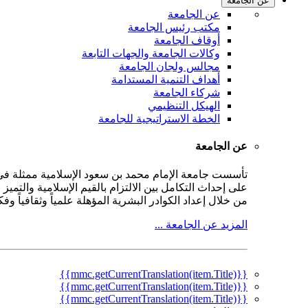
عن الجامعة
عن الجامعة
مكتب رئيس الجامعة
أوقاف الجامعة
وكالات الجامعة والجهات التابعة
مجالس ولجان الجامعة
أهداف التنمية المستدامة
شركاء الجامعة
الهيكل التنظيمي
الخطة الاستراتيجية للجامعة
عن الجامعة
على إحداث التكامل بين الالتزام بالقيم الإسلامية والتمي
من خلال إعداد الكوادر البشرية المؤهلة علمياً وثقافياً و
المزيد عن الجامعة ...
{{mmc.getCurrentTranslation(item.Title)}}
{{mmc.getCurrentTranslation(item.Title)}}
{{mmc.getCurrentTranslation(item.Title)}}