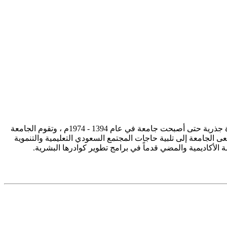
تأسست جامعة الإمام محمد بن سعود الإسلامية ممثلة في كلية الشريعة في سنة 1373هـ 1953م، وتطورت منذ ذلك الحين بصورة جذرية حتى أصبحت جامعة في عام 1394 - 1974م ، وتقوم الجامعة
ى الجامعة إلى تلبية حاجات المجتمع السعودي التعليمية والتنموية
سة الأكاديمية والمضي قدماً في برامج تطوير كوادرها البشرية.