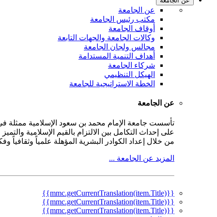
عن الجامعة
عن الجامعة
مكتب رئيس الجامعة
أوقاف الجامعة
وكالات الجامعة والجهات التابعة
مجالس ولجان الجامعة
أهداف التنمية المستدامة
شركاء الجامعة
الهيكل التنظيمي
الخطة الاستراتيجية للجامعة
عن الجامعة
على إحداث التكامل بين الالتزام بالقيم الإسلامية والتمي
من خلال إعداد الكوادر البشرية المؤهلة علمياً وثقافياً و
المزيد عن الجامعة ...
{{mmc.getCurrentTranslation(item.Title)}}
{{mmc.getCurrentTranslation(item.Title)}}
{{mmc.getCurrentTranslation(item.Title)}}