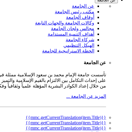
عن الجامعة
عن الجامعة
مكتب رئيس الجامعة
أوقاف الجامعة
وكالات الجامعة والجهات التابعة
مجالس ولجان الجامعة
أهداف التنمية المستدامة
شركاء الجامعة
الهيكل التنظيمي
الخطة الاستراتيجية للجامعة
عن الجامعة
على إحداث التكامل بين الالتزام بالقيم الإسلامية والتمي
من خلال إعداد الكوادر البشرية المؤهلة علمياً وثقافياً و
المزيد عن الجامعة ...
{{mmc.getCurrentTranslation(item.Title)}}
{{mmc.getCurrentTranslation(item.Title)}}
{{mmc.getCurrentTranslation(item.Title)}}