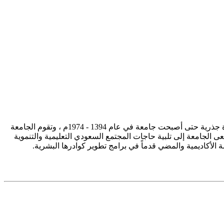
تأسست جامعة الإمام محمد بن سعود الإسلامية ممثلة في كلية الشريعة في سنة 1373هـ 1953م، وتطورت منذ ذلك الحين بصورة جذرية حتى أصبحت جامعة في عام 1394 - 1974م ، وتقوم الجامعة
ى الجامعة إلى تلبية حاجات المجتمع السعودي التعليمية والتنموية
سة الأكاديمية والمضي قدماً في برامج تطوير كوادرها البشرية.