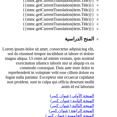
{{mmc.getCurrentTranslation(item.Title)}}
{{mmc.getCurrentTranslation(item.Title)}}
{{mmc.getCurrentTranslation(item.Title)}}
{{mmc.getCurrentTranslation(item.Title)}}
{{mmc.getCurrentTranslation(item.Title)}}
{{mmc.getCurrentTranslation(item.Title)}}
{{mmc.getCurrentTranslation(item.Title)}}
المنح الدراسية
Lorem ipsum dolor sit amet, consectetur adipisicing elit,
sed do eiusmod tempor incididunt ut labore et dolore
magna aliqua. Ut enim ad minim veniam, quis nostrud
exercitation ullamco laboris nisi ut aliquip ex ea
commodo consequat. Duis aute irure dolor in
reprehenderit in voluptate velit esse cillum dolore eu
fugiat nulla pariatur. Excepteur sint occaecat cupidatat
non proident, sunt in culpa qui officia deserunt mollit
anim id est laborum.
المنحة الأولي (عنوان كبير)
المنحة الثانية (عنوان كبير)
المنحة الثالثة (عنوان كبير)
المنحة الرابعة (عنوان كبير)
المنحة الخامسة (عنوان كبير)