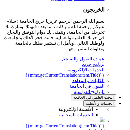
الخريجون
بسم الله الرحمن الرحيم عزيزنا خريج الجامعة : سلام
عليكم ورحمة الله وبركاته ، أما بعد : فنهنئك ونبارك لك
تخرجك من الجامعة، ونتمنى لك دوام التوفيق والنجاح
في حياتك العلمية والعملية، فأنت فخر لأهلك ولجامعتك
ولوطنك الغالي، ونأمل أن تستمر صلتك بالجامعة
وتعاونك المثمر معها .
عمادة القبول والتسجيل
برنامج خريج
الخدمات الإلكترونية
{{mmc.getCurrentTranslation(item.Title)}}
الكليات و المعاهد
القبول في الجامعة
البرامج الدراسية
البحث العلمي في الجامعة
الخدمات والأنظمة
الأنظمة الإلكترونية
الخدمات السحابية
{{mmc.getCurrentTranslation(item.Title)}}