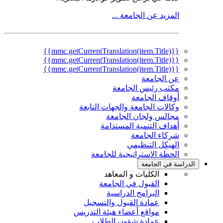
المزيد عن الجامعة ...
{{mmc.getCurrentTranslation(item.Title)}}
{{mmc.getCurrentTranslation(item.Title)}}
{{mmc.getCurrentTranslation(item.Title)}}
عن الجامعة
مكتب رئيس الجامعة
أوقاف الجامعة
وكالات الجامعة والجهات التابعة
مجالس ولجان الجامعة
أهداف التنمية المستدامة
شركاء الجامعة
الهيكل التنظيمي
الخطة الاستراتيجية للجامعة
الدراسة في الجامعة
الكليات و المعاهد
القبول في الجامعة
البرامج الدراسية
عمادة القبول والتسجيل
مواقع أعضاء هيئة التدريس
عمادة شؤون الطلاب