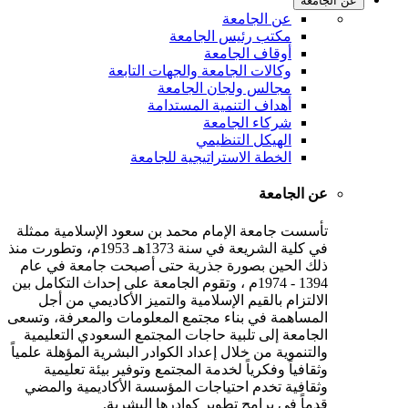
عن الجامعة
عن الجامعة
مكتب رئيس الجامعة
أوقاف الجامعة
وكالات الجامعة والجهات التابعة
مجالس ولجان الجامعة
أهداف التنمية المستدامة
شركاء الجامعة
الهيكل التنظيمي
الخطة الاستراتيجية للجامعة
عن الجامعة
تأسست جامعة الإمام محمد بن سعود الإسلامية ممثلة
في كلية الشريعة في سنة 1373هـ 1953م، وتطورت منذ
ذلك الحين بصورة جذرية حتى أصبحت جامعة في عام
1394 - 1974م ، وتقوم الجامعة على إحداث التكامل بين
الالتزام بالقيم الإسلامية والتميز الأكاديمي من أجل
المساهمة في بناء مجتمع المعلومات والمعرفة، وتسعى
الجامعة إلى تلبية حاجات المجتمع السعودي التعليمية
والتنموية من خلال إعداد الكوادر البشرية المؤهلة علمياً
وثقافياً وفكرياً لخدمة المجتمع وتوفير بيئة تعليمية
وثقافية تخدم احتياجات المؤسسة الأكاديمية والمضي
قدماً في برامج تطوير كوادرها البشرية.