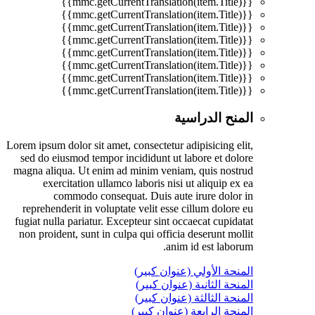
{{mmc.getCurrentTranslation(item.Title)}}
{{mmc.getCurrentTranslation(item.Title)}}
{{mmc.getCurrentTranslation(item.Title)}}
{{mmc.getCurrentTranslation(item.Title)}}
{{mmc.getCurrentTranslation(item.Title)}}
{{mmc.getCurrentTranslation(item.Title)}}
{{mmc.getCurrentTranslation(item.Title)}}
{{mmc.getCurrentTranslation(item.Title)}}
المنح الدراسية
Lorem ipsum dolor sit amet, consectetur adipisicing elit,
sed do eiusmod tempor incididunt ut labore et dolore
magna aliqua. Ut enim ad minim veniam, quis nostrud
exercitation ullamco laboris nisi ut aliquip ex ea
commodo consequat. Duis aute irure dolor in
reprehenderit in voluptate velit esse cillum dolore eu
fugiat nulla pariatur. Excepteur sint occaecat cupidatat
non proident, sunt in culpa qui officia deserunt mollit
anim id est laborum.
المنحة الأولي (عنوان كبير)
المنحة الثانية (عنوان كبير)
المنحة الثالثة (عنوان كبير)
المنحة الرابعة (عنوان كبير)