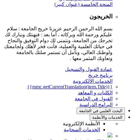
المنحة الخامسة (عنوان كبير)
الخريجون
بسم الله الرحمن الرحيم عزيزنا خريج الجامعة : سلام
عليكم ورحمة الله وبركاته ، أما بعد : فنهنئك ونبارك لك
تخرجك من الجامعة، ونتمنى لك دوام التوفيق والنجاح
في حياتك العلمية والعملية، فأنت فخر لأهلك ولجامعتك
ولوطنك الغالي، ونأمل أن تستمر صلتك بالجامعة
وتعاونك المثمر معها .
عمادة القبول والتسجيل
برنامج خريج
الخدمات الإلكترونية
{{mmc.getCurrentTranslation(item.Title)}}
الكليات و المعاهد
القبول في الجامعة
البرامج الدراسية
البحث العلمي في الجامعة
الخدمات والأنظمة
الأنظمة الإلكترونية
الخدمات السحابية