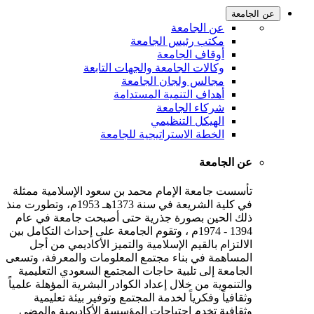
عن الجامعة
عن الجامعة
مكتب رئيس الجامعة
أوقاف الجامعة
وكالات الجامعة والجهات التابعة
مجالس ولجان الجامعة
أهداف التنمية المستدامة
شركاء الجامعة
الهيكل التنظيمي
الخطة الاستراتيجية للجامعة
عن الجامعة
تأسست جامعة الإمام محمد بن سعود الإسلامية ممثلة
في كلية الشريعة في سنة 1373هـ 1953م، وتطورت منذ
ذلك الحين بصورة جذرية حتى أصبحت جامعة في عام
1394 - 1974م ، وتقوم الجامعة على إحداث التكامل بين
الالتزام بالقيم الإسلامية والتميز الأكاديمي من أجل
المساهمة في بناء مجتمع المعلومات والمعرفة، وتسعى
الجامعة إلى تلبية حاجات المجتمع السعودي التعليمية
والتنموية من خلال إعداد الكوادر البشرية المؤهلة علمياً
وثقافياً وفكرياً لخدمة المجتمع وتوفير بيئة تعليمية
وثقافية تخدم احتياجات المؤسسة الأكاديمية والمضي