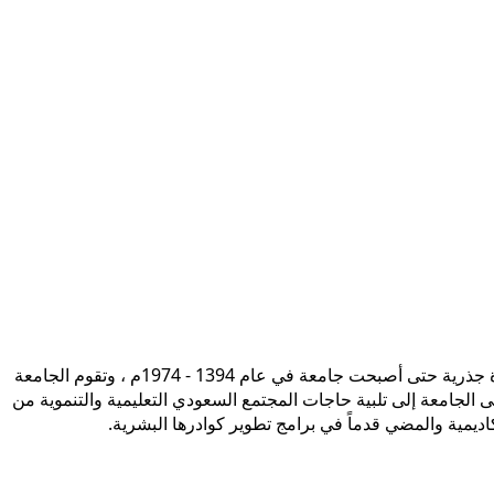
تأسست جامعة الإمام محمد بن سعود الإسلامية ممثلة في كلية الشريعة في سنة 1373هـ 1953م، وتطورت منذ ذلك الحين بصورة جذرية حتى أصبحت جامعة في عام 1394 - 1974م ، وتقوم الجامعة
ى الجامعة إلى تلبية حاجات المجتمع السعودي التعليمية والتنموية من
أكاديمية والمضي قدماً في برامج تطوير كوادرها البشرية.