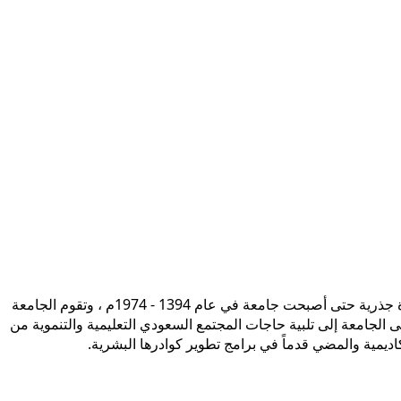
تأسست جامعة الإمام محمد بن سعود الإسلامية ممثلة في كلية الشريعة في سنة 1373هـ 1953م، وتطورت منذ ذلك الحين بصورة جذرية حتى أصبحت جامعة في عام 1394 - 1974م ، وتقوم الجامعة
ى الجامعة إلى تلبية حاجات المجتمع السعودي التعليمية والتنموية من
أكاديمية والمضي قدماً في برامج تطوير كوادرها البشرية.