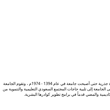
تأسست جامعة الإمام محمد بن سعود الإسلامية ممثلة في كلية الشريعة في سنة 1373هـ 1953م، وتطورت منذ ذلك الحين بصورة جذرية حتى أصبحت جامعة في عام 1394 - 1974م ، وتقوم الجامعة
ى الجامعة إلى تلبية حاجات المجتمع السعودي التعليمية والتنموية من
أكاديمية والمضي قدماً في برامج تطوير كوادرها البشرية.