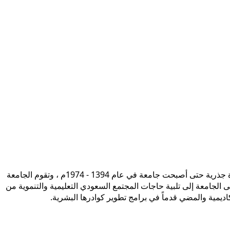
تأسست جامعة الإمام محمد بن سعود الإسلامية ممثلة في كلية الشريعة في سنة 1373هـ 1953م، وتطورت منذ ذلك الحين بصورة جذرية حتى أصبحت جامعة في عام 1394 - 1974م ، وتقوم الجامعة
ى الجامعة إلى تلبية حاجات المجتمع السعودي التعليمية والتنموية من
أكاديمية والمضي قدماً في برامج تطوير كوادرها البشرية.