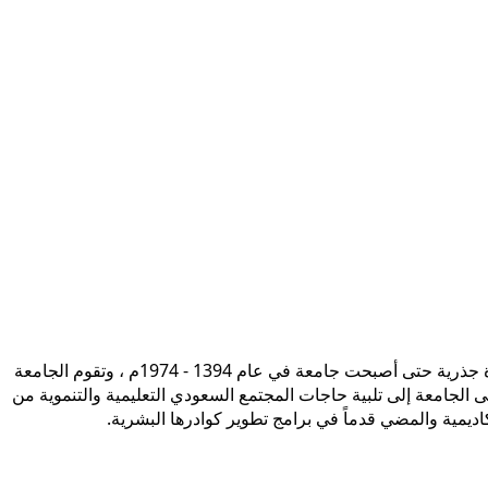
تأسست جامعة الإمام محمد بن سعود الإسلامية ممثلة في كلية الشريعة في سنة 1373هـ 1953م، وتطورت منذ ذلك الحين بصورة جذرية حتى أصبحت جامعة في عام 1394 - 1974م ، وتقوم الجامعة
ى الجامعة إلى تلبية حاجات المجتمع السعودي التعليمية والتنموية من
أكاديمية والمضي قدماً في برامج تطوير كوادرها البشرية.