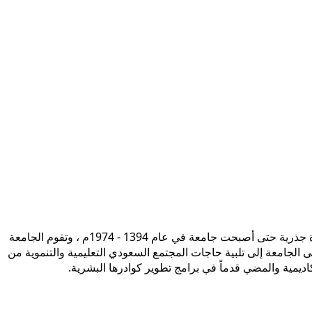
تأسست جامعة الإمام محمد بن سعود الإسلامية ممثلة في كلية الشريعة في سنة 1373هـ 1953م، وتطورت منذ ذلك الحين بصورة جذرية حتى أصبحت جامعة في عام 1394 - 1974م ، وتقوم الجامعة
ى الجامعة إلى تلبية حاجات المجتمع السعودي التعليمية والتنموية من
أكاديمية والمضي قدماً في برامج تطوير كوادرها البشرية.