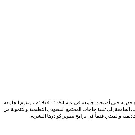
تأسست جامعة الإمام محمد بن سعود الإسلامية ممثلة في كلية الشريعة في سنة 1373هـ 1953م، وتطورت منذ ذلك الحين بصورة جذرية حتى أصبحت جامعة في عام 1394 - 1974م ، وتقوم الجامعة
ى الجامعة إلى تلبية حاجات المجتمع السعودي التعليمية والتنموية من
أكاديمية والمضي قدماً في برامج تطوير كوادرها البشرية.