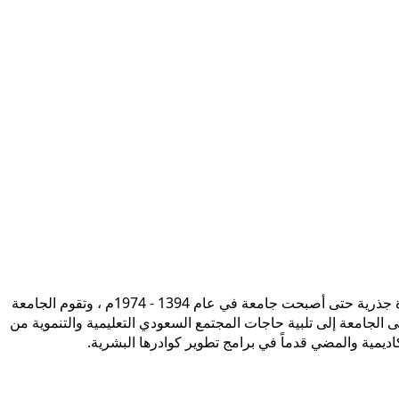
تأسست جامعة الإمام محمد بن سعود الإسلامية ممثلة في كلية الشريعة في سنة 1373هـ 1953م، وتطورت منذ ذلك الحين بصورة جذرية حتى أصبحت جامعة في عام 1394 - 1974م ، وتقوم الجامعة
ى الجامعة إلى تلبية حاجات المجتمع السعودي التعليمية والتنموية من
أكاديمية والمضي قدماً في برامج تطوير كوادرها البشرية.