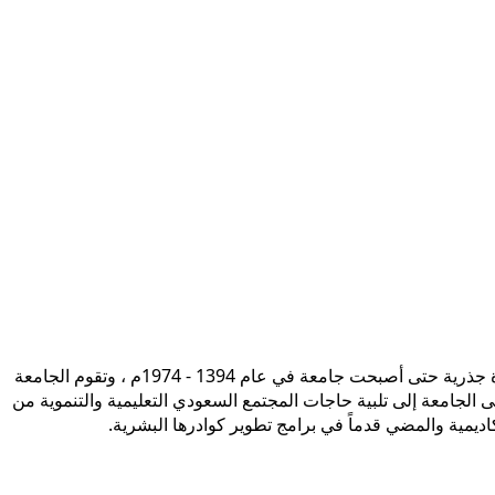
تأسست جامعة الإمام محمد بن سعود الإسلامية ممثلة في كلية الشريعة في سنة 1373هـ 1953م، وتطورت منذ ذلك الحين بصورة جذرية حتى أصبحت جامعة في عام 1394 - 1974م ، وتقوم الجامعة
ى الجامعة إلى تلبية حاجات المجتمع السعودي التعليمية والتنموية من
أكاديمية والمضي قدماً في برامج تطوير كوادرها البشرية.