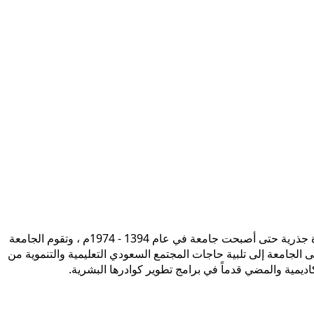
تأسست جامعة الإمام محمد بن سعود الإسلامية ممثلة في كلية الشريعة في سنة 1373هـ 1953م، وتطورت منذ ذلك الحين بصورة جذرية حتى أصبحت جامعة في عام 1394 - 1974م ، وتقوم الجامعة
ى الجامعة إلى تلبية حاجات المجتمع السعودي التعليمية والتنموية من
أكاديمية والمضي قدماً في برامج تطوير كوادرها البشرية.