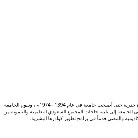
تأسست جامعة الإمام محمد بن سعود الإسلامية ممثلة في كلية الشريعة في سنة 1373هـ 1953م، وتطورت منذ ذلك الحين بصورة جذرية حتى أصبحت جامعة في عام 1394 - 1974م ، وتقوم الجامعة
ى الجامعة إلى تلبية حاجات المجتمع السعودي التعليمية والتنموية من
أكاديمية والمضي قدماً في برامج تطوير كوادرها البشرية.