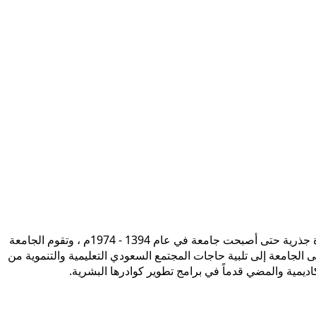
تأسست جامعة الإمام محمد بن سعود الإسلامية ممثلة في كلية الشريعة في سنة 1373هـ 1953م، وتطورت منذ ذلك الحين بصورة جذرية حتى أصبحت جامعة في عام 1394 - 1974م ، وتقوم الجامعة
ى الجامعة إلى تلبية حاجات المجتمع السعودي التعليمية والتنموية من
أكاديمية والمضي قدماً في برامج تطوير كوادرها البشرية.