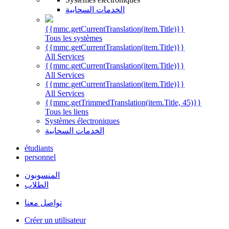
الخدمات السحابية
{{mmc.getCurrentTranslation(item.Title)}}
Tous les systèmes
{{mmc.getCurrentTranslation(item.Title)}}
All Services
{{mmc.getCurrentTranslation(item.Title)}}
All Services
{{mmc.getCurrentTranslation(item.Title)}}
All Services
{{mmc.getTrimmedTranslation(item.Title, 45)}}
Tous les liens
Systèmes électroniques
الخدمات السحابية
étudiants
personnel
المنسوبون
الطلاب
تواصل معنا
Créer un utilisateur