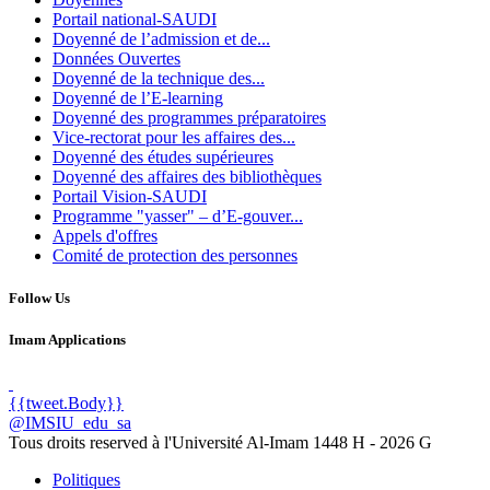
Portail national-SAUDI
Doyenné de l’admission et de...
Données Ouvertes
Doyenné de la technique des...
Doyenné de l’E-learning
Doyenné des programmes préparatoires
Vice-rectorat pour les affaires des...
Doyenné des études supérieures
Doyenné des affaires des bibliothèques
Portail Vision-SAUDI
Programme "yasser" – d’E-gouver...
Appels d'offres
Comité de protection des personnes
Follow Us
Imam Applications
{{tweet.Body}}
@IMSIU_edu_sa
Tous droits reserved à l'Université Al-Imam
1448 H -
2026 G
Politiques