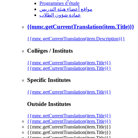
Programmes d’étude
مواقع أعضاء هيئة التدريس
عمادة شؤون الطلاب
{{mmc.getCurrentTranslation(item.Title)}}
{{mmc.getCurrentTranslation(item.Description)}}
Collèges / Instituts
{{mmc.getCurrentTranslation(item.Title)}}
{{mmc.getCurrentTranslation(item.Title)}}
Specific Institutes
{{mmc.getCurrentTranslation(item.Title)}}
Outside Institutes
{{mmc.getCurrentTranslation(item.Title)}}
{{mmc.getCurrentTranslation(item.Title)}}
{{mmc.getCurrentTranslation(item.Title)}}
{{mmc.getCurrentTranslation(item.Title)}}
{{mmc.getCurrentTranslation(item.Title)}}