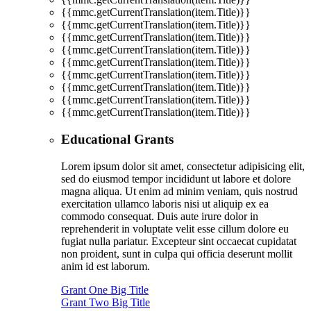
{{mmc.getCurrentTranslation(item.Title)}}
{{mmc.getCurrentTranslation(item.Title)}}
{{mmc.getCurrentTranslation(item.Title)}}
{{mmc.getCurrentTranslation(item.Title)}}
{{mmc.getCurrentTranslation(item.Title)}}
{{mmc.getCurrentTranslation(item.Title)}}
{{mmc.getCurrentTranslation(item.Title)}}
{{mmc.getCurrentTranslation(item.Title)}}
{{mmc.getCurrentTranslation(item.Title)}}
Educational Grants
Lorem ipsum dolor sit amet, consectetur adipisicing elit,
sed do eiusmod tempor incididunt ut labore et dolore
magna aliqua. Ut enim ad minim veniam, quis nostrud
exercitation ullamco laboris nisi ut aliquip ex ea
commodo consequat. Duis aute irure dolor in
reprehenderit in voluptate velit esse cillum dolore eu
fugiat nulla pariatur. Excepteur sint occaecat cupidatat
non proident, sunt in culpa qui officia deserunt mollit
anim id est laborum.
Grant One Big Title
Grant Two Big Title