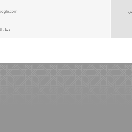
لي
oogle.com
دليل الها