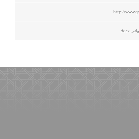
http://www.g
تف.docx