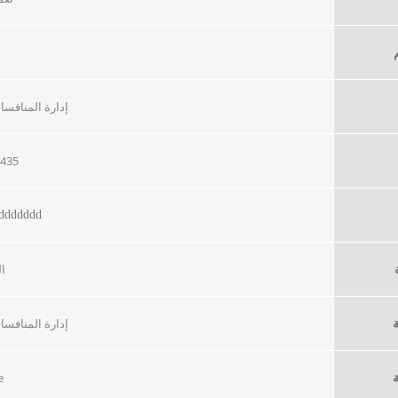
م
إدارة المنافس
1435
dddddddd
ا
ة
إدارة المنافس
e