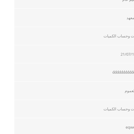
عهد
ات وحساب الكميات
21/07/
​ddddddddd
لعموم
ات وحساب الكميات
eqw