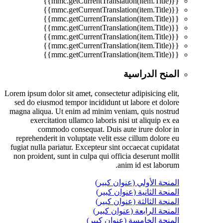
{{mmc.getCurrentTranslation(item.Title)}}
{{mmc.getCurrentTranslation(item.Title)}}
{{mmc.getCurrentTranslation(item.Title)}}
{{mmc.getCurrentTranslation(item.Title)}}
{{mmc.getCurrentTranslation(item.Title)}}
{{mmc.getCurrentTranslation(item.Title)}}
{{mmc.getCurrentTranslation(item.Title)}}
المنح الدراسية
Lorem ipsum dolor sit amet, consectetur adipisicing elit,
sed do eiusmod tempor incididunt ut labore et dolore
magna aliqua. Ut enim ad minim veniam, quis nostrud
exercitation ullamco laboris nisi ut aliquip ex ea
commodo consequat. Duis aute irure dolor in
reprehenderit in voluptate velit esse cillum dolore eu
fugiat nulla pariatur. Excepteur sint occaecat cupidatat
non proident, sunt in culpa qui officia deserunt mollit
anim id est laborum.
المنحة الأولي (عنوان كبير)
المنحة الثانية (عنوان كبير)
المنحة الثالثة (عنوان كبير)
المنحة الرابعة (عنوان كبير)
المنحة الخامسة (عنوان كبير)