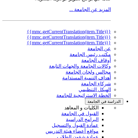
المزيد عن الجامعة ...
{{mmc.getCurrentTranslation(item.Title)}}
{{mmc.getCurrentTranslation(item.Title)}}
{{mmc.getCurrentTranslation(item.Title)}}
عن الجامعة
مكتب رئيس الجامعة
أوقاف الجامعة
وكالات الجامعة والجهات التابعة
مجالس ولجان الجامعة
أهداف التنمية المستدامة
شركاء الجامعة
الهيكل التنظيمي
الخطة الاستراتيجية للجامعة
الدراسة في الجامعة
الكليات و المعاهد
القبول في الجامعة
البرامج الدراسية
عمادة القبول والتسجيل
مواقع أعضاء هيئة التدريس
عمادة شؤون الطلاب