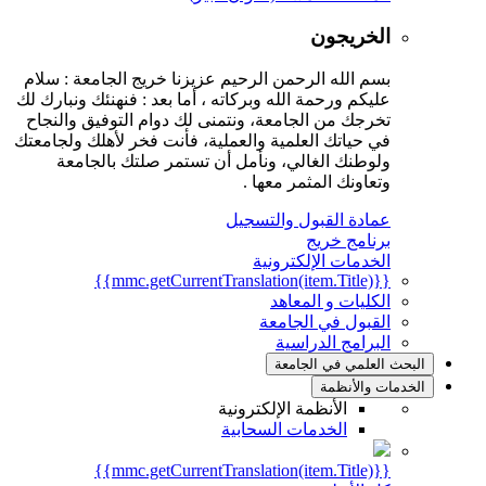
الخريجون
بسم الله الرحمن الرحيم عزيزنا خريج الجامعة : سلام
عليكم ورحمة الله وبركاته ، أما بعد : فنهنئك ونبارك لك
تخرجك من الجامعة، ونتمنى لك دوام التوفيق والنجاح
في حياتك العلمية والعملية، فأنت فخر لأهلك ولجامعتك
ولوطنك الغالي، ونأمل أن تستمر صلتك بالجامعة
وتعاونك المثمر معها .
عمادة القبول والتسجيل
برنامج خريج
الخدمات الإلكترونية
{{mmc.getCurrentTranslation(item.Title)}}
الكليات و المعاهد
القبول في الجامعة
البرامج الدراسية
البحث العلمي في الجامعة
الخدمات والأنظمة
الأنظمة الإلكترونية
الخدمات السحابية
{{mmc.getCurrentTranslation(item.Title)}}