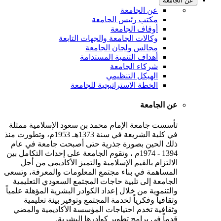
عن الجامعة
عن الجامعة
مكتب رئيس الجامعة
أوقاف الجامعة
وكالات الجامعة والجهات التابعة
مجالس ولجان الجامعة
أهداف التنمية المستدامة
شركاء الجامعة
الهيكل التنظيمي
الخطة الاستراتيجية للجامعة
عن الجامعة
تأسست جامعة الإمام محمد بن سعود الإسلامية ممثلة
في كلية الشريعة في سنة 1373هـ 1953م، وتطورت منذ
ذلك الحين بصورة جذرية حتى أصبحت جامعة في عام
1394 - 1974م ، وتقوم الجامعة على إحداث التكامل بين
الالتزام بالقيم الإسلامية والتميز الأكاديمي من أجل
المساهمة في بناء مجتمع المعلومات والمعرفة، وتسعى
الجامعة إلى تلبية حاجات المجتمع السعودي التعليمية
والتنموية من خلال إعداد الكوادر البشرية المؤهلة علمياً
وثقافياً وفكرياً لخدمة المجتمع وتوفير بيئة تعليمية
وثقافية تخدم احتياجات المؤسسة الأكاديمية والمضي
قدماً في برامج تطوير كوادرها البشرية.