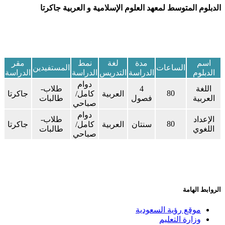
الدبلوم المتوسط لمعهد العلوم الإسلامية و العربية جاكرتا
​اسم
​مدة
​​لغة
​نمط
​​مقر
​​​الساعات
المستفيدين
الدبلوم
الدراسة
التدريس
الدراسة
الدراسة​
​دوام
اللغة
4
​طلاب-
​80
​العربية
كامل/
​جاكرتا​
العربية
فصول
طالبات
صباحي
​دوام
الإعداد
​طلاب-
​80
​سنتان
​العربية
كامل/
​جاكرتا​
اللغوي
طالبات
صباحي
الروابط الهامة
موقع رؤية السعودية
وزارة التعليم