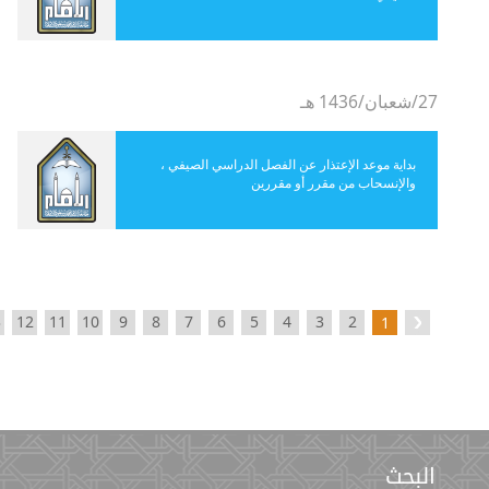
27/شعبان/1436 هـ
بداية موعد الإعتذار عن الفصل الدراسي الصيفي ،
والإنسحاب من مقرر أو مقررين
3
12
11
10
9
8
7
6
5
4
3
2
1
البحث