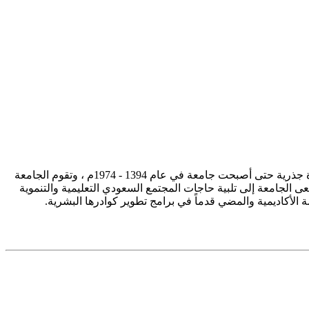
تأسست جامعة الإمام محمد بن سعود الإسلامية ممثلة في كلية الشريعة في سنة 1373هـ 1953م، وتطورت منذ ذلك الحين بصورة جذرية حتى أصبحت جامعة في عام 1394 - 1974م ، وتقوم الجامعة
ى الجامعة إلى تلبية حاجات المجتمع السعودي التعليمية والتنموية
سة الأكاديمية والمضي قدماً في برامج تطوير كوادرها البشرية.