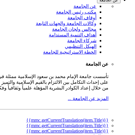
عن الجامعة
عن الجامعة
مكتب رئيس الجامعة
أوقاف الجامعة
وكالات الجامعة والجهات التابعة
مجالس ولجان الجامعة
أهداف التنمية المستدامة
شركاء الجامعة
الهيكل التنظيمي
الخطة الاستراتيجية للجامعة
عن الجامعة
على إحداث التكامل بين الالتزام بالقيم الإسلامية والتمي
من خلال إعداد الكوادر البشرية المؤهلة علمياً وثقافياً و
المزيد عن الجامعة ...
{{mmc.getCurrentTranslation(item.Title)}}
{{mmc.getCurrentTranslation(item.Title)}}
{{mmc.getCurrentTranslation(item.Title)}}