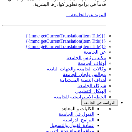
قدماً في برامج تطوير كوادرها البشرية.
المزيد عن الجامعة ...
{{mmc.getCurrentTranslation(item.Title)}}
{{mmc.getCurrentTranslation(item.Title)}}
{{mmc.getCurrentTranslation(item.Title)}}
عن الجامعة
مكتب رئيس الجامعة
أوقاف الجامعة
وكالات الجامعة والجهات التابعة
مجالس ولجان الجامعة
أهداف التنمية المستدامة
شركاء الجامعة
الهيكل التنظيمي
الخطة الاستراتيجية للجامعة
الدراسة في الجامعة
الكليات و المعاهد
القبول في الجامعة
البرامج الدراسية
عمادة القبول والتسجيل
مواقع أعضاء هيئة التدريس