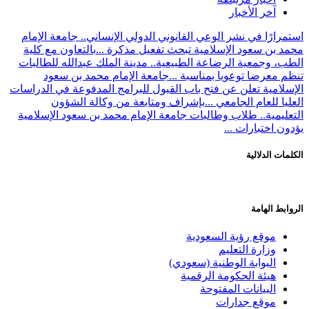
آخر الأخبار
استمرارًا في نشر الوعي القانوني الدولي الإنساني.. جامعة الإمام
محمد بن سعود الإسلامية تبحث تفعيل مذكرة ...
بالتعاون مع كلية
الطب، وجمعية الرضاعة الطبيعية.. مدينة الملك عبدالله للطالبات
تنظم معرضا توعويا بمناسبة ...
جامعة الإمام محمد بن سعود
الإسلامية تعلن عن فتح باب القبول للبرامج المدفوعة في الدراسات
العليا للعام الجامعي ...
بإشراف ومتابعة من وكالة الشؤون
التعليمية.. طلاب وطالبات جامعة الإمام محمد بن سعود الإسلامية
يؤدون اختبارات ...
الكلمات الدلالية
الروابط الهامة
موقع رؤية السعودية
وزارة التعليم
البوابة الوطنية (سعودي)
هيئة الحكومة الرقمية
البيانات المفتوحة
موقع جدارات