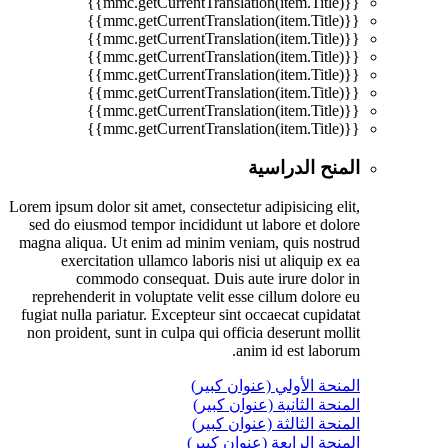
{{mmc.getCurrentTranslation(item.Title)}}
{{mmc.getCurrentTranslation(item.Title)}}
{{mmc.getCurrentTranslation(item.Title)}}
{{mmc.getCurrentTranslation(item.Title)}}
{{mmc.getCurrentTranslation(item.Title)}}
{{mmc.getCurrentTranslation(item.Title)}}
{{mmc.getCurrentTranslation(item.Title)}}
{{mmc.getCurrentTranslation(item.Title)}}
المنح الدراسية
Lorem ipsum dolor sit amet, consectetur adipisicing elit,
sed do eiusmod tempor incididunt ut labore et dolore
magna aliqua. Ut enim ad minim veniam, quis nostrud
exercitation ullamco laboris nisi ut aliquip ex ea
commodo consequat. Duis aute irure dolor in
reprehenderit in voluptate velit esse cillum dolore eu
fugiat nulla pariatur. Excepteur sint occaecat cupidatat
non proident, sunt in culpa qui officia deserunt mollit
anim id est laborum.
المنحة الأولي (عنوان كبير)
المنحة الثانية (عنوان كبير)
المنحة الثالثة (عنوان كبير)
المنحة الرابعة (عنوان كبير)