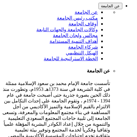
عن الجامعة
عن الجامعة
مكتب رئيس الجامعة
أوقاف الجامعة
وكالات الجامعة والجهات التابعة
مجالس ولجان الجامعة
أهداف التنمية المستدامة
شركاء الجامعة
الهيكل التنظيمي
الخطة الاستراتيجية للجامعة
عن الجامعة
تأسست جامعة الإمام محمد بن سعود الإسلامية ممثلة
في كلية الشريعة في سنة 1373هـ 1953م، وتطورت منذ
ذلك الحين بصورة جذرية حتى أصبحت جامعة في عام
1394 - 1974م ، وتقوم الجامعة على إحداث التكامل بين
الالتزام بالقيم الإسلامية والتميز الأكاديمي من أجل
المساهمة في بناء مجتمع المعلومات والمعرفة، وتسعى
الجامعة إلى تلبية حاجات المجتمع السعودي التعليمية
والتنموية من خلال إعداد الكوادر البشرية المؤهلة علمياً
وثقافياً وفكرياً لخدمة المجتمع وتوفير بيئة تعليمية
وثقافية تخدم احتياجات المؤسسة الأكاديمية والمضي