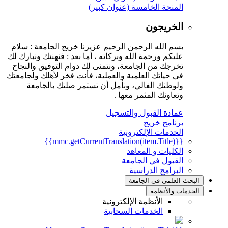
المنحة الخامسة (عنوان كبير)
الخريجون
بسم الله الرحمن الرحيم عزيزنا خريج الجامعة : سلام
عليكم ورحمة الله وبركاته ، أما بعد : فنهنئك ونبارك لك
تخرجك من الجامعة، ونتمنى لك دوام التوفيق والنجاح
في حياتك العلمية والعملية، فأنت فخر لأهلك ولجامعتك
ولوطنك الغالي، ونأمل أن تستمر صلتك بالجامعة
وتعاونك المثمر معها .
عمادة القبول والتسجيل
برنامج خريج
الخدمات الإلكترونية
{{mmc.getCurrentTranslation(item.Title)}}
الكليات و المعاهد
القبول في الجامعة
البرامج الدراسية
البحث العلمي في الجامعة
الخدمات والأنظمة
الأنظمة الإلكترونية
الخدمات السحابية