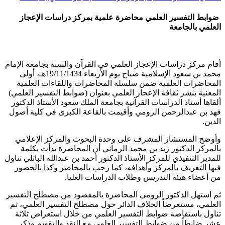
ضوابط التفسير العلمي محاضرة علمية بمركز دراسات الإعجاز
العلمي بالجامعة
أقام مركز دراسات الإعجاز العلمي في القرآن والسنة بجامعة الإمام
محمد بن سعود الإسلامية صباح يوم الأربعاء 19/11/1434هـ، أولى
المحاضرات العلمية ضمن سلسلة المحاضرات واللقاءات العلمية
المعنية بنشر ثقافة الإعجاز العلمي بعنوان (ضوابط التفسير العلمي)
ألقاها أستاذ الدراسات القرآنية بجامعة الملك سعود الأستاذ الدكتور
فهد بن عبدالرحمن الرومي وأقيمت بالقاعة الكبرى في كلية أصول
الدين.
وأوضح المستشار المشرف على وحدة البحوث والمركز الإعلامي
بالمركز الدكتور زيد بن محمد الرماني أن المحاضرة بدأت بكلمة
للمدير التنفيذي للمركز الأستاذ الدكتور أحمد بن عبدالله الباتلي تناول
فيها التعريف بالمركز وأهدافه، كما رحب بالمحاضر وكذا بالحضور
من أعضاء هيئة التدريس وطلاب الدراسات العليا.
ثم استهل الدكتور الرومي المحاضرة بالمقصود من مصطلح التفسير
العلمي، مستعرضاً الخلاف الدائر حول مصطلح التفسير العلمي، ثم
تناول باستفاضة ضوابط التفسير العلمي من خلال استعراض ثلاثة
عشر ضابطاً من ضوابط التفسير العلمي مع النقد والتقويم وذكر