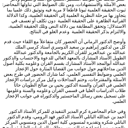
بعض الأمثلة والاستشهادات، ومن تلك الضوابط التي تناولها المحاضر:
ثبوت الحقيقة العلمية ثبوتا قاطعا لا مرية فيه وتوثيق ذلك علميا بما
يتجاوز بها مرحلة النظرية العلمية إلى الحقيقة العلمية، وكذا الدلالة
القرآنية الظاهرة على الحقيقة العلمية دون تكلف أو تعسف في
الاستدلال؛ وتحقق المطابقة بين دلالة النص وتلك الحقيقة العلمية،
والالتزام بذكر الحقيقة العلمية وعدم الغلو في النتائج.
وأوضح الدكتور الرماني أن الحضور كان متفاعلاً مع اللقاء حيث قدم
كل من لدكتور إبراهيم بن سعيد الدوسري أستاذ كرسي الملك
عبدالله بن عبدالعزيز للقرآن الكريم بالجامعة والدكتور عبدالله
الطويل الأستاذ المشارك بالمعهد العالي للدعوة والاحتساب والدكتور
عبدالله أبوالمجد الأستاذ المشارك بقسم القرآن وعلومه بكلية أصول
الدين مداخلاتهم حول جوانب من القضايا المثارة حول الإعجاز
العلمي وضوابط التفسير العلمي، كما شارك الحضور في طرح بعض
الأسئلة والمقترحات، وختم المداخلات وكيل مركز دراسات الإعجاز
العلمي في القرآن والسنة الدكتور يحيى بن صالح الطويان حاثاً
طلاب الدراسات العليا في قسمي القرآن وعلومه والسنة وعلومها
على تسجيل بعض رسائل الماجستير والدكتوراه في جوانب الإعجاز
العلمي.
وفي ختام المحاضرة كرم المدير التنفيذي للمركز الأستاذ الدكتور
أحمد بن عبدالله الباتلي الأستاذ الدكتور فهد الرومي، وقدم الدكتور
الباتلي شكره وتقديره لمنسوبي كلية أصول الدين ومنسوبي المركز
والحضور من أعضاء هيئة التدريس وطلاب الدراسات العليا، ثم أوضح