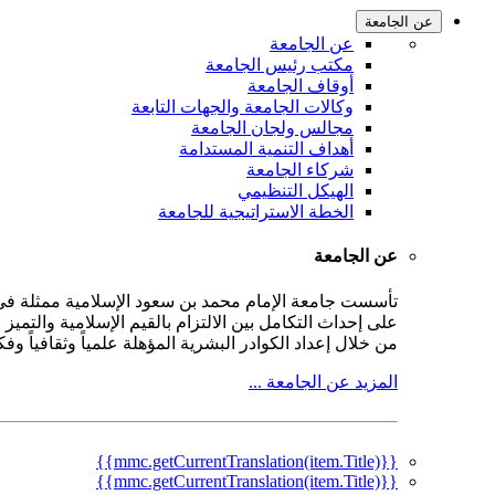
عن الجامعة
عن الجامعة
مكتب رئيس الجامعة
أوقاف الجامعة
وكالات الجامعة والجهات التابعة
مجالس ولجان الجامعة
أهداف التنمية المستدامة
شركاء الجامعة
الهيكل التنظيمي
الخطة الاستراتيجية للجامعة
عن الجامعة
على إحداث التكامل بين الالتزام بالقيم الإسلامية والتمي
من خلال إعداد الكوادر البشرية المؤهلة علمياً وثقافياً و
المزيد عن الجامعة ...
{{mmc.getCurrentTranslation(item.Title)}}
{{mmc.getCurrentTranslation(item.Title)}}