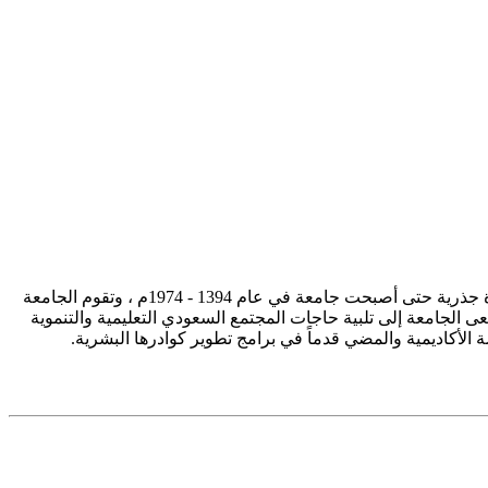
تأسست جامعة الإمام محمد بن سعود الإسلامية ممثلة في كلية الشريعة في سنة 1373هـ 1953م، وتطورت منذ ذلك الحين بصورة جذرية حتى أصبحت جامعة في عام 1394 - 1974م ، وتقوم الجامعة
ى الجامعة إلى تلبية حاجات المجتمع السعودي التعليمية والتنموية
سة الأكاديمية والمضي قدماً في برامج تطوير كوادرها البشرية.