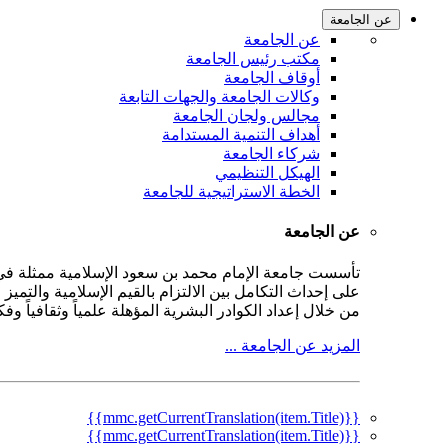
عن الجامعة
عن الجامعة
مكتب رئيس الجامعة
أوقاف الجامعة
وكالات الجامعة والجهات التابعة
مجالس ولجان الجامعة
أهداف التنمية المستدامة
شركاء الجامعة
الهيكل التنظيمي
الخطة الاستراتيجية للجامعة
عن الجامعة
على إحداث التكامل بين الالتزام بالقيم الإسلامية والتمي
من خلال إعداد الكوادر البشرية المؤهلة علمياً وثقافياً و
المزيد عن الجامعة ...
{{mmc.getCurrentTranslation(item.Title)}}
{{mmc.getCurrentTranslation(item.Title)}}