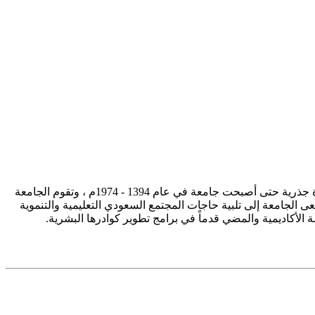
تأسست جامعة الإمام محمد بن سعود الإسلامية ممثلة في كلية الشريعة في سنة 1373هـ 1953م، وتطورت منذ ذلك الحين بصورة جذرية حتى أصبحت جامعة في عام 1394 - 1974م ، وتقوم الجامعة
ى الجامعة إلى تلبية حاجات المجتمع السعودي التعليمية والتنموية
سة الأكاديمية والمضي قدماً في برامج تطوير كوادرها البشرية.