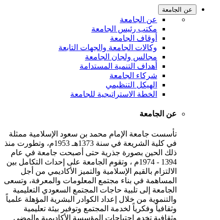
عن الجامعة
عن الجامعة
مكتب رئيس الجامعة
أوقاف الجامعة
وكالات الجامعة والجهات التابعة
مجالس ولجان الجامعة
أهداف التنمية المستدامة
شركاء الجامعة
الهيكل التنظيمي
الخطة الاستراتيجية للجامعة
عن الجامعة
تأسست جامعة الإمام محمد بن سعود الإسلامية ممثلة
في كلية الشريعة في سنة 1373هـ 1953م، وتطورت منذ
ذلك الحين بصورة جذرية حتى أصبحت جامعة في عام
1394 - 1974م ، وتقوم الجامعة على إحداث التكامل بين
الالتزام بالقيم الإسلامية والتميز الأكاديمي من أجل
المساهمة في بناء مجتمع المعلومات والمعرفة، وتسعى
الجامعة إلى تلبية حاجات المجتمع السعودي التعليمية
والتنموية من خلال إعداد الكوادر البشرية المؤهلة علمياً
وثقافياً وفكرياً لخدمة المجتمع وتوفير بيئة تعليمية
وثقافية تخدم احتياجات المؤسسة الأكاديمية والمضي