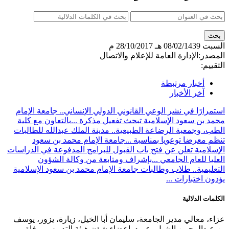
السبت
08/02/1439 هـ
28/10/2017 م
المصدر:
الإدارة العامة للإعلام والاتصال
التقييم:
أخبار مرتبطة
آخر الأخبار
استمرارًا في نشر الوعي القانوني الدولي الإنساني.. جامعة الإمام
محمد بن سعود الإسلامية تبحث تفعيل مذكرة ...
بالتعاون مع كلية
الطب، وجمعية الرضاعة الطبيعية.. مدينة الملك عبدالله للطالبات
تنظم معرضا توعويا بمناسبة ...
جامعة الإمام محمد بن سعود
الإسلامية تعلن عن فتح باب القبول للبرامج المدفوعة في الدراسات
العليا للعام الجامعي ...
بإشراف ومتابعة من وكالة الشؤون
التعليمية.. طلاب وطالبات جامعة الإمام محمد بن سعود الإسلامية
يؤدون اختبارات ...
الكلمات الدلالية
عزاء، معالي مدير الجامعة، سليمان أبا الخيل، زيارة، يزور، يوسف
بن عبدالرحمن الشبل، عميد اعضاء شؤن هيئة التدريس، وفاة