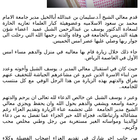
قدم معالي الشيخ أ.د.سليمان بن عبدالله أباالخيل مدير جامعة الامام
محمد بن سعود الاسلاميه وعضوهيئة كبار العلماء تعازيه الحارة
لسعادة الدكتور يوسف بن عبدالرحمن الشبل عميد اعضاء شؤن
هيئة التدريس بالجامعة في وفاة والدته رحمها الله التي رحلت الى
جوار ربها وصلي عليها عصر امس الخميس.
جاء ذلك خلال زيارة قام بها معاليه في منزل والدهم مساء امس
الأول في العاصمة الرياض.
حيث كان في استقبال معالي المدير د. يوسف الشبل وأخوته وعدد
من ابناء الاسرة الذين عبرو عن مشاعرهم الجياشة للتخفيف عنهم
بفراق والدتهم بهذه الزيارة من هذا الرجل الوفي مع كل منتسب
للجامعه..
وعبر د يوسف الشبل عن خالص الدعاء لله تعالى ان يرحم والدتهم
رحمة واسعه ويشفي والدهم بحول الله وان يحفظ ويجزي معالي
الشيخ مدير الجامعة على تجشمه عناء الزيارة وتقديم العزاء رغم
مشاغاله وارتباطاته، فجزاه الله خير الجزاء عما تفضل به من دعاء
لوالدينا ومواساته الغير مستغربة من رجل وطني مخلص محب
وكريم..
من جانب اخر شارك في تقديم العزاء اصحاب الفضيلة وكلاء