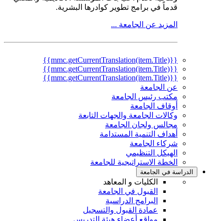
قدماً في برامج تطوير كوادرها البشرية.
المزيد عن الجامعة ...
{{mmc.getCurrentTranslation(item.Title)}}
{{mmc.getCurrentTranslation(item.Title)}}
{{mmc.getCurrentTranslation(item.Title)}}
عن الجامعة
مكتب رئيس الجامعة
أوقاف الجامعة
وكالات الجامعة والجهات التابعة
مجالس ولجان الجامعة
أهداف التنمية المستدامة
شركاء الجامعة
الهيكل التنظيمي
الخطة الاستراتيجية للجامعة
الدراسة في الجامعة
الكليات و المعاهد
القبول في الجامعة
البرامج الدراسية
عمادة القبول والتسجيل
مواقع أعضاء هيئة التدريس