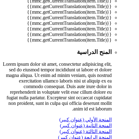
{{mmc.getCurrentTranslation(item.Title)}}
{{mmc.getCurrentTranslation(item.Title)}}
{{mmc.getCurrentTranslation(item.Title)}}
{{mmc.getCurrentTranslation(item.Title)}}
{{mmc.getCurrentTranslation(item.Title)}}
{{mmc.getCurrentTranslation(item.Title)}}
{{mmc.getCurrentTranslation(item.Title)}}
{{mmc.getCurrentTranslation(item.Title)}}
المنح الدراسية
Lorem ipsum dolor sit amet, consectetur adipisicing elit,
sed do eiusmod tempor incididunt ut labore et dolore
magna aliqua. Ut enim ad minim veniam, quis nostrud
exercitation ullamco laboris nisi ut aliquip ex ea
commodo consequat. Duis aute irure dolor in
reprehenderit in voluptate velit esse cillum dolore eu
fugiat nulla pariatur. Excepteur sint occaecat cupidatat
non proident, sunt in culpa qui officia deserunt mollit
anim id est laborum.
المنحة الأولي (عنوان كبير)
المنحة الثانية (عنوان كبير)
المنحة الثالثة (عنوان كبير)
المنحة الرابعة (عنوان كبير)