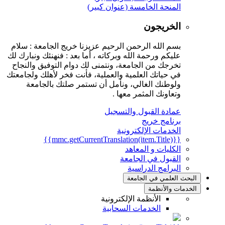
المنحة الخامسة (عنوان كبير)
الخريجون
بسم الله الرحمن الرحيم عزيزنا خريج الجامعة : سلام
عليكم ورحمة الله وبركاته ، أما بعد : فنهنئك ونبارك لك
تخرجك من الجامعة، ونتمنى لك دوام التوفيق والنجاح
في حياتك العلمية والعملية، فأنت فخر لأهلك ولجامعتك
ولوطنك الغالي، ونأمل أن تستمر صلتك بالجامعة
وتعاونك المثمر معها .
عمادة القبول والتسجيل
برنامج خريج
الخدمات الإلكترونية
{{mmc.getCurrentTranslation(item.Title)}}
الكليات و المعاهد
القبول في الجامعة
البرامج الدراسية
البحث العلمي في الجامعة
الخدمات والأنظمة
الأنظمة الإلكترونية
الخدمات السحابية