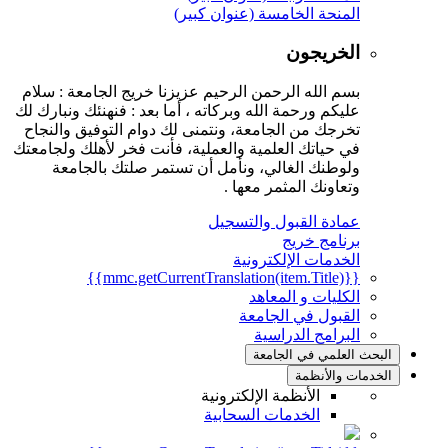
المنحة الخامسة (عنوان كبير)
الخريجون
بسم الله الرحمن الرحيم عزيزنا خريج الجامعة : سلام
عليكم ورحمة الله وبركاته ، أما بعد : فنهنئك ونبارك لك
تخرجك من الجامعة، ونتمنى لك دوام التوفيق والنجاح
في حياتك العلمية والعملية، فأنت فخر لأهلك ولجامعتك
ولوطنك الغالي، ونأمل أن تستمر صلتك بالجامعة
وتعاونك المثمر معها .
عمادة القبول والتسجيل
برنامج خريج
الخدمات الإلكترونية
{{mmc.getCurrentTranslation(item.Title)}}
الكليات و المعاهد
القبول في الجامعة
البرامج الدراسية
البحث العلمي في الجامعة
الخدمات والأنظمة
الأنظمة الإلكترونية
الخدمات السحابية