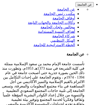
عن الجامعة
عن الجامعة
مكتب رئيس الجامعة
أوقاف الجامعة
وكالات الجامعة والجهات التابعة
مجالس ولجان الجامعة
أهداف التنمية المستدامة
شركاء الجامعة
الهيكل التنظيمي
الخطة الاستراتيجية للجامعة
عن الجامعة
تأسست جامعة الإمام محمد بن سعود الإسلامية ممثلة
في كلية الشريعة في سنة 1373هـ 1953م، وتطورت منذ
ذلك الحين بصورة جذرية حتى أصبحت جامعة في عام
1394 - 1974م ، وتقوم الجامعة على إحداث التكامل بين
الالتزام بالقيم الإسلامية والتميز الأكاديمي من أجل
المساهمة في بناء مجتمع المعلومات والمعرفة، وتسعى
الجامعة إلى تلبية حاجات المجتمع السعودي التعليمية
والتنموية من خلال إعداد الكوادر البشرية المؤهلة علمياً
وثقافياً وفكرياً لخدمة المجتمع وتوفير بيئة تعليمية
وثقافية تخدم احتياجات المؤسسة الأكاديمية والمضي