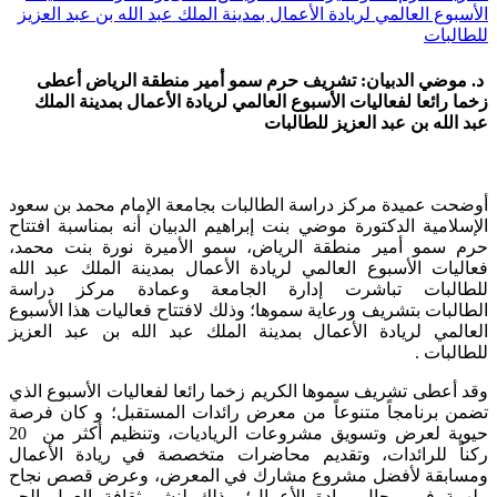
الأسبوع العالمي لريادة الأعمال بمدينة الملك عبد الله بن عبد العزيز
للطالبات
د. موضي الدبيان: تشريف حرم سمو أمير منطقة الرياض أعطى
زخما رائعا لفعاليات الأسبوع العالمي لريادة الأعمال بمدينة الملك
عبد الله بن عبد العزيز للطالبات
أوضحت عميدة مركز دراسة الطالبات بجامعة الإمام محمد بن سعود
الإسلامية الدكتورة موضي بنت إبراهيم الدبيان أنه بمناسبة افتتاح
حرم سمو أمير منطقة الرياض، سمو الأميرة نورة بنت محمد،
فعاليات الأسبوع العالمي لريادة الأعمال بمدينة الملك عبد الله
للطالبات تباشرت إدارة الجامعة وعمادة مركز دراسة
الطالبات بتشريف ورعاية سموها؛ وذلك لافتتاح فعاليات هذا الأسبوع
العالمي لريادة الأعمال بمدينة الملك عبد الله بن عبد العزيز
للطالبات .
وقد أعطى تشريف سموها الكريم زخما رائعا لفعاليات الأسبوع الذي
تضمن برنامجاً متنوعاً من معرض رائدات المستقبل؛ و كان فرصة
حيوية لعرض وتسويق مشروعات الرياديات، وتنظيم أكثر من 20
ركناً للرائدات، وتقديم محاضرات متخصصة في ريادة الأعمال
ومسابقة لأفضل مشروع مشارك في المعرض، وعرض قصص نجاح
ملهمة في مجال ريادة الأعمال؛ وذلك لنشر ثقافة العمل الحر