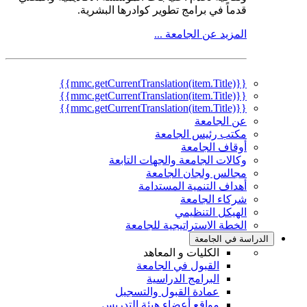
قدماً في برامج تطوير كوادرها البشرية.
المزيد عن الجامعة ...
{{mmc.getCurrentTranslation(item.Title)}}
{{mmc.getCurrentTranslation(item.Title)}}
{{mmc.getCurrentTranslation(item.Title)}}
عن الجامعة
مكتب رئيس الجامعة
أوقاف الجامعة
وكالات الجامعة والجهات التابعة
مجالس ولجان الجامعة
أهداف التنمية المستدامة
شركاء الجامعة
الهيكل التنظيمي
الخطة الاستراتيجية للجامعة
الدراسة في الجامعة
الكليات و المعاهد
القبول في الجامعة
البرامج الدراسية
عمادة القبول والتسجيل
مواقع أعضاء هيئة التدريس