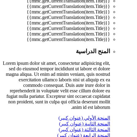
{{mmc.getCurrentTranslation(item.Title)}}
{{mmc.getCurrentTranslation(item.Title)}}
{{mmc.getCurrentTranslation(item.Title)}}
{{mmc.getCurrentTranslation(item.Title)}}
{{mmc.getCurrentTranslation(item.Title)}}
{{mmc.getCurrentTranslation(item.Title)}}
{{mmc.getCurrentTranslation(item.Title)}}
{{mmc.getCurrentTranslation(item.Title)}}
المنح الدراسية
Lorem ipsum dolor sit amet, consectetur adipisicing elit,
sed do eiusmod tempor incididunt ut labore et dolore
magna aliqua. Ut enim ad minim veniam, quis nostrud
exercitation ullamco laboris nisi ut aliquip ex ea
commodo consequat. Duis aute irure dolor in
reprehenderit in voluptate velit esse cillum dolore eu
fugiat nulla pariatur. Excepteur sint occaecat cupidatat
non proident, sunt in culpa qui officia deserunt mollit
anim id est laborum.
المنحة الأولي (عنوان كبير)
المنحة الثانية (عنوان كبير)
المنحة الثالثة (عنوان كبير)
المنحة الرابعة (عنوان كبير)