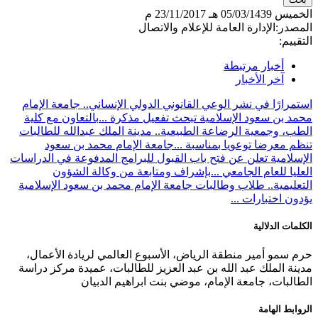
الخميس
05/03/1439 هـ
23/11/2017 م
المصدر:
الإدارة العامة للإعلام والاتصال
التقييم:
أخبار مرتبطة
آخر الأخبار
استمرارًا في نشر الوعي القانوني الدولي الإنساني.. جامعة الإمام
محمد بن سعود الإسلامية تبحث تفعيل مذكرة ...
بالتعاون مع كلية
الطب، وجمعية الرضاعة الطبيعية.. مدينة الملك عبدالله للطالبات
تنظم معرضا توعويا بمناسبة ...
جامعة الإمام محمد بن سعود
الإسلامية تعلن عن فتح باب القبول للبرامج المدفوعة في الدراسات
العليا للعام الجامعي ...
بإشراف ومتابعة من وكالة الشؤون
التعليمية.. طلاب وطالبات جامعة الإمام محمد بن سعود الإسلامية
يؤدون اختبارات ...
الكلمات الدلالية
حرم سمو أمير منطقة الرياض، الأسبوع العالمي لريادة الأعمال،
مدينة الملك عبد الله بن عبد العزيز للطالبات، عميدة مركز دراسة
الطالبات، جامعة الإمام، موضي بنت ابراهيم الدبيان
الروابط الهامة