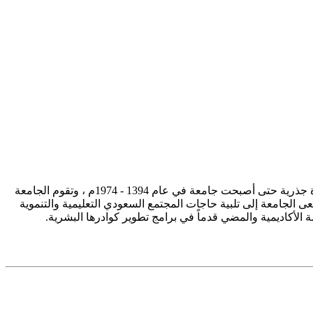
تأسست جامعة الإمام محمد بن سعود الإسلامية ممثلة في كلية الشريعة في سنة 1373هـ 1953م، وتطورت منذ ذلك الحين بصورة جذرية حتى أصبحت جامعة في عام 1394 - 1974م ، وتقوم الجامعة
ى الجامعة إلى تلبية حاجات المجتمع السعودي التعليمية والتنموية
سة الأكاديمية والمضي قدماً في برامج تطوير كوادرها البشرية.