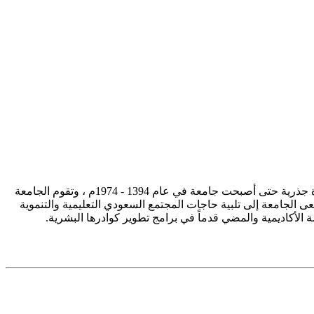
تأسست جامعة الإمام محمد بن سعود الإسلامية ممثلة في كلية الشريعة في سنة 1373هـ 1953م، وتطورت منذ ذلك الحين بصورة جذرية حتى أصبحت جامعة في عام 1394 - 1974م ، وتقوم الجامعة
ى الجامعة إلى تلبية حاجات المجتمع السعودي التعليمية والتنموية
سة الأكاديمية والمضي قدماً في برامج تطوير كوادرها البشرية.