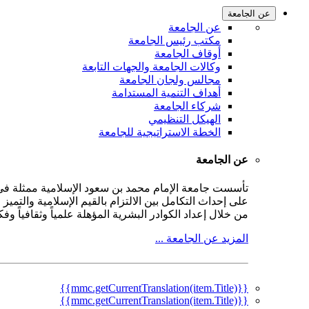
عن الجامعة
عن الجامعة
مكتب رئيس الجامعة
أوقاف الجامعة
وكالات الجامعة والجهات التابعة
مجالس ولجان الجامعة
أهداف التنمية المستدامة
شركاء الجامعة
الهيكل التنظيمي
الخطة الاستراتيجية للجامعة
عن الجامعة
على إحداث التكامل بين الالتزام بالقيم الإسلامية والتمي
من خلال إعداد الكوادر البشرية المؤهلة علمياً وثقافياً و
المزيد عن الجامعة ...
{{mmc.getCurrentTranslation(item.Title)}}
{{mmc.getCurrentTranslation(item.Title)}}