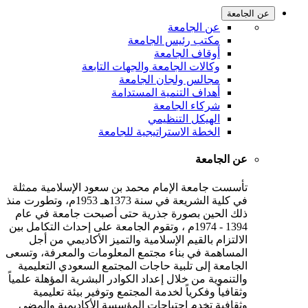
عن الجامعة
عن الجامعة
مكتب رئيس الجامعة
أوقاف الجامعة
وكالات الجامعة والجهات التابعة
مجالس ولجان الجامعة
أهداف التنمية المستدامة
شركاء الجامعة
الهيكل التنظيمي
الخطة الاستراتيجية للجامعة
عن الجامعة
تأسست جامعة الإمام محمد بن سعود الإسلامية ممثلة
في كلية الشريعة في سنة 1373هـ 1953م، وتطورت منذ
ذلك الحين بصورة جذرية حتى أصبحت جامعة في عام
1394 - 1974م ، وتقوم الجامعة على إحداث التكامل بين
الالتزام بالقيم الإسلامية والتميز الأكاديمي من أجل
المساهمة في بناء مجتمع المعلومات والمعرفة، وتسعى
الجامعة إلى تلبية حاجات المجتمع السعودي التعليمية
والتنموية من خلال إعداد الكوادر البشرية المؤهلة علمياً
وثقافياً وفكرياً لخدمة المجتمع وتوفير بيئة تعليمية
وثقافية تخدم احتياجات المؤسسة الأكاديمية والمضي