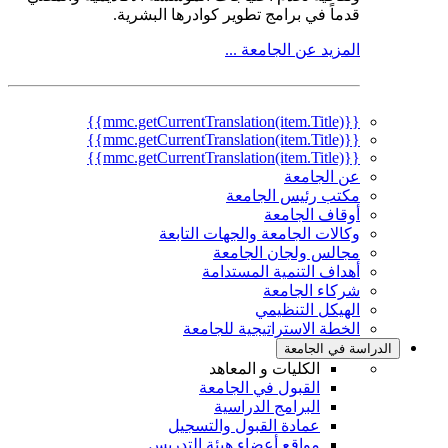
قدماً في برامج تطوير كوادرها البشرية.
المزيد عن الجامعة ...
{{mmc.getCurrentTranslation(item.Title)}}
{{mmc.getCurrentTranslation(item.Title)}}
{{mmc.getCurrentTranslation(item.Title)}}
عن الجامعة
مكتب رئيس الجامعة
أوقاف الجامعة
وكالات الجامعة والجهات التابعة
مجالس ولجان الجامعة
أهداف التنمية المستدامة
شركاء الجامعة
الهيكل التنظيمي
الخطة الاستراتيجية للجامعة
الدراسة في الجامعة
الكليات و المعاهد
القبول في الجامعة
البرامج الدراسية
عمادة القبول والتسجيل
مواقع أعضاء هيئة التدريس