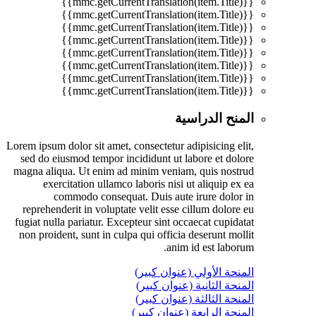
{{mmc.getCurrentTranslation(item.Title)}}
{{mmc.getCurrentTranslation(item.Title)}}
{{mmc.getCurrentTranslation(item.Title)}}
{{mmc.getCurrentTranslation(item.Title)}}
{{mmc.getCurrentTranslation(item.Title)}}
{{mmc.getCurrentTranslation(item.Title)}}
{{mmc.getCurrentTranslation(item.Title)}}
{{mmc.getCurrentTranslation(item.Title)}}
المنح الدراسية
Lorem ipsum dolor sit amet, consectetur adipisicing elit,
sed do eiusmod tempor incididunt ut labore et dolore
magna aliqua. Ut enim ad minim veniam, quis nostrud
exercitation ullamco laboris nisi ut aliquip ex ea
commodo consequat. Duis aute irure dolor in
reprehenderit in voluptate velit esse cillum dolore eu
fugiat nulla pariatur. Excepteur sint occaecat cupidatat
non proident, sunt in culpa qui officia deserunt mollit
anim id est laborum.
المنحة الأولي (عنوان كبير)
المنحة الثانية (عنوان كبير)
المنحة الثالثة (عنوان كبير)
المنحة الرابعة (عنوان كبير)