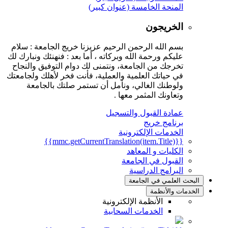
المنحة الخامسة (عنوان كبير)
الخريجون
بسم الله الرحمن الرحيم عزيزنا خريج الجامعة : سلام
عليكم ورحمة الله وبركاته ، أما بعد : فنهنئك ونبارك لك
تخرجك من الجامعة، ونتمنى لك دوام التوفيق والنجاح
في حياتك العلمية والعملية، فأنت فخر لأهلك ولجامعتك
ولوطنك الغالي، ونأمل أن تستمر صلتك بالجامعة
وتعاونك المثمر معها .
عمادة القبول والتسجيل
برنامج خريج
الخدمات الإلكترونية
{{mmc.getCurrentTranslation(item.Title)}}
الكليات و المعاهد
القبول في الجامعة
البرامج الدراسية
البحث العلمي في الجامعة
الخدمات والأنظمة
الأنظمة الإلكترونية
الخدمات السحابية