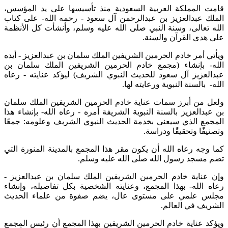
قامت المملكة العربية السعودية منذ تأسيسها على يد المؤسس،
الملك عبدالعزيز بن عبدالرحمن آل سعود - رحمه الله- على كتاب
الله تعالى، وسنة النبي صلى الله عليه وسلم، وأنشأت كل الأنظمة
على هدى القرآن والسنة.
ويأتي أمر خادم الحرمين الشريفين الملك سلمان بن عبدالعزيز - أيده
الله- بإنشاء (مجمع خادم الحرمين الشريفين الملك سلمان بن
عبدالعزيز آل سعود للحديث النبوي الشريف) ليؤكد عنايته - رعاه
الله- بالسنة النبوية ورعايته لها.
ولعل من أبرز سمات عناية خادم الحرمين الشريفين الملك سلمان
بن عبدالعزيز بالسنة النبوية الشريفة أمره - رعاه الله- بإنشاء هذا
المجمع الذي سيعنى بخدمة الحديث النبوي الشريف وعلومه: جمعًا
وتصنيفًا وتحقيقًا ودراسة.
كما وجه رعاه الله أن يكون مقر هذا المجمع بالمدينة المنورة التي
تضم مسجد رسول الله صلى الله عليه وسلم.
وإن عناية خادم الحرمين الشريفين الملك سلمان بن عبدالعزيز -
رعاه الله- بهذا المجمع، وعنايته الشخصية بكل تفاصيله، وإنشاء
مجلس علمي على مستوى عال، يضم صفوة من علماء الحديث
الشريف في العالم.
ويؤكد عناية خادم الحرمين الشريفين بهذا المجمع أن رئيس المجمع