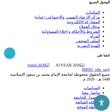
الوصول السريع
المكتبات
مركز الإرشاد النفسي والاجتماعي (عناية)
المشاركة الإلكترونية
ميثاق العملاء
الشروط والأحكام و إخلاء المسؤولية
المرآة
الملف الصحفي
الهوية البصرية
تابعنا على
@IMSIU_edu_sa
جميع الحقوق محفوظة لجامعة الإمام محمد بن سعود الإسلامية
1448 هـ -
2026 م
السياسات
تواصل معنا
الوصول للجامعة
الاسئلة الشائعة
خريطة الموقع