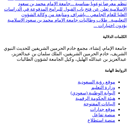
تنظم معرضا توعويا بمناسبة ...
جامعة الإمام محمد بن سعود
الإسلامية تعلن عن فتح باب القبول للبرامج المدفوعة في الدراسات
العليا للعام الجامعي ...
بإشراف ومتابعة من وكالة الشؤون
التعليمية.. طلاب وطالبات جامعة الإمام محمد بن سعود الإسلامية
يؤدون اختبارات ...
الكلمات الدلالية
جامعة الإمام، إنشاء، مجمع خادم الحرمين الشريفين للحديث النبوي
الشريف، خادم الحرمين الشريفين، الملك سلمان بن عبدالعزيز،
عبدالعزيز بن عبدالله الهليل، وكيل الجامعة لشؤون الطالبات
الروابط الهامة
موقع رؤية السعودية
وزارة التعليم
البوابة الوطنية (سعودي)
هيئة الحكومة الرقمية
البيانات المفتوحة
موقع جدارات
منصة تفاعل
منصة استطلاع