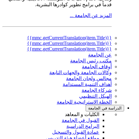
قدماً في برامج تطوير كوادرها البشرية.
المزيد عن الجامعة ...
{{mmc.getCurrentTranslation(item.Title)}}
{{mmc.getCurrentTranslation(item.Title)}}
{{mmc.getCurrentTranslation(item.Title)}}
عن الجامعة
مكتب رئيس الجامعة
أوقاف الجامعة
وكالات الجامعة والجهات التابعة
مجالس ولجان الجامعة
أهداف التنمية المستدامة
شركاء الجامعة
الهيكل التنظيمي
الخطة الاستراتيجية للجامعة
الدراسة في الجامعة
الكليات و المعاهد
القبول في الجامعة
البرامج الدراسية
عمادة القبول والتسجيل
مواقع أعضاء هيئة التدريس