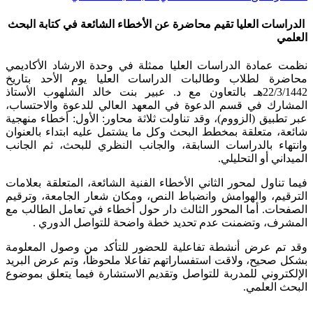
الدراسات العليا تقيم محاضرة عن الأخطاء الشائعة في كتابة البحث
العلمي
نظمت عمادة الدراسات العليا ممثلة في وحدة الارشاد الأكاديمي
محاضرة لطلاب وطالبات الدراسات العليا يوم الأحد بتاريخ
22/3/1442هـ بالتعاون مع د. عبير بنت خالد الشلهوب الأستاذ
المشارك في قسم الدعوة في المعهد العالي للدعوة والاحتساب،
عبر تطبيق (الزووم)، وقد تناولت ثلاثة محاور: الأول: أخطاء منهجية
شائعة، متعلقة بمخطط البحث وكل ما يشتمل عليه ابتداء بالعنوان
وانتهاء بالدراسات السابقة، والجانب النظري للبحث، ثم الجانب
الميداني أو التحليلي.
فيما تناول لمحور الثاني الأخطاء الفنية الشائعة، المتعلقة بعلامات
الترقيم، والهوامش وانضباط النص، ومكان شعار الجامعة، وترقيم
الصفحات. أما المحور الثالث دار حول أخطاء في تعامل الطالب مع
المشرف، وتضمنت عدم تحديد خطة واضحة للتواصل الدوري .
وقد تم عرض أنشطة تفاعلية للحضور للتأكد من وصول المعلومة
بشكل صحيح، ولاقت استفساراتهم تفاعلا ملحوظاً، وتم عرض البريد
الإلكتروني للمدربة للتواصل وتقديم الاستشارة فيما يتعلق بموضوع
البحث العلمي.