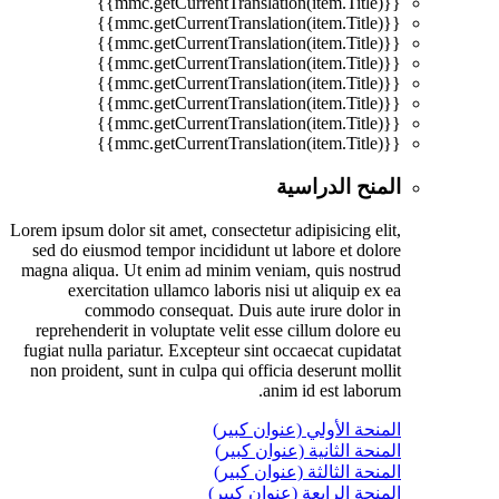
{{mmc.getCurrentTranslation(item.Title)}}
{{mmc.getCurrentTranslation(item.Title)}}
{{mmc.getCurrentTranslation(item.Title)}}
{{mmc.getCurrentTranslation(item.Title)}}
{{mmc.getCurrentTranslation(item.Title)}}
{{mmc.getCurrentTranslation(item.Title)}}
{{mmc.getCurrentTranslation(item.Title)}}
{{mmc.getCurrentTranslation(item.Title)}}
المنح الدراسية
Lorem ipsum dolor sit amet, consectetur adipisicing elit,
sed do eiusmod tempor incididunt ut labore et dolore
magna aliqua. Ut enim ad minim veniam, quis nostrud
exercitation ullamco laboris nisi ut aliquip ex ea
commodo consequat. Duis aute irure dolor in
reprehenderit in voluptate velit esse cillum dolore eu
fugiat nulla pariatur. Excepteur sint occaecat cupidatat
non proident, sunt in culpa qui officia deserunt mollit
anim id est laborum.
المنحة الأولي (عنوان كبير)
المنحة الثانية (عنوان كبير)
المنحة الثالثة (عنوان كبير)
المنحة الرابعة (عنوان كبير)