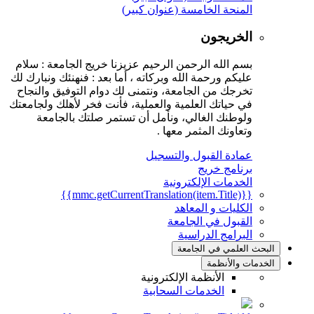
المنحة الخامسة (عنوان كبير)
الخريجون
بسم الله الرحمن الرحيم عزيزنا خريج الجامعة : سلام
عليكم ورحمة الله وبركاته ، أما بعد : فنهنئك ونبارك لك
تخرجك من الجامعة، ونتمنى لك دوام التوفيق والنجاح
في حياتك العلمية والعملية، فأنت فخر لأهلك ولجامعتك
ولوطنك الغالي، ونأمل أن تستمر صلتك بالجامعة
وتعاونك المثمر معها .
عمادة القبول والتسجيل
برنامج خريج
الخدمات الإلكترونية
{{mmc.getCurrentTranslation(item.Title)}}
الكليات و المعاهد
القبول في الجامعة
البرامج الدراسية
البحث العلمي في الجامعة
الخدمات والأنظمة
الأنظمة الإلكترونية
الخدمات السحابية