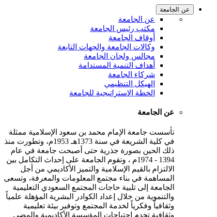
عن الجامعة
عن الجامعة
مكتب رئيس الجامعة
أوقاف الجامعة
وكالات الجامعة والجهات التابعة
مجالس ولجان الجامعة
أهداف التنمية المستدامة
شركاء الجامعة
الهيكل التنظيمي
الخطة الاستراتيجية للجامعة
عن الجامعة
تأسست جامعة الإمام محمد بن سعود الإسلامية ممثلة
في كلية الشريعة في سنة 1373هـ 1953م، وتطورت منذ
ذلك الحين بصورة جذرية حتى أصبحت جامعة في عام
1394 - 1974م ، وتقوم الجامعة على إحداث التكامل بين
الالتزام بالقيم الإسلامية والتميز الأكاديمي من أجل
المساهمة في بناء مجتمع المعلومات والمعرفة، وتسعى
الجامعة إلى تلبية حاجات المجتمع السعودي التعليمية
والتنموية من خلال إعداد الكوادر البشرية المؤهلة علمياً
وثقافياً وفكرياً لخدمة المجتمع وتوفير بيئة تعليمية
وثقافية تخدم احتياجات المؤسسة الأكاديمية والمضي