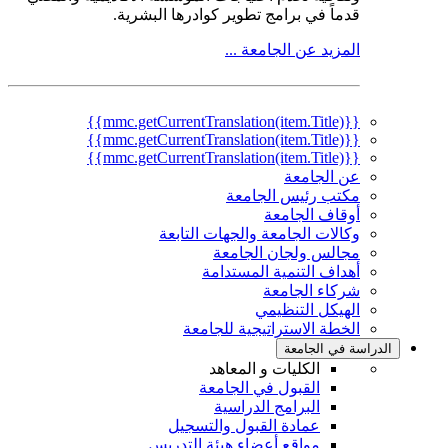
قدماً في برامج تطوير كوادرها البشرية.
المزيد عن الجامعة ...
{{mmc.getCurrentTranslation(item.Title)}}
{{mmc.getCurrentTranslation(item.Title)}}
{{mmc.getCurrentTranslation(item.Title)}}
عن الجامعة
مكتب رئيس الجامعة
أوقاف الجامعة
وكالات الجامعة والجهات التابعة
مجالس ولجان الجامعة
أهداف التنمية المستدامة
شركاء الجامعة
الهيكل التنظيمي
الخطة الاستراتيجية للجامعة
الدراسة في الجامعة
الكليات و المعاهد
القبول في الجامعة
البرامج الدراسية
عمادة القبول والتسجيل
مواقع أعضاء هيئة التدريس