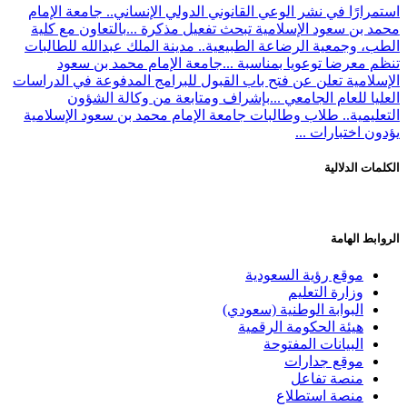
استمرارًا في نشر الوعي القانوني الدولي الإنساني.. جامعة الإمام
محمد بن سعود الإسلامية تبحث تفعيل مذكرة ...
بالتعاون مع كلية
الطب، وجمعية الرضاعة الطبيعية.. مدينة الملك عبدالله للطالبات
تنظم معرضا توعويا بمناسبة ...
جامعة الإمام محمد بن سعود
الإسلامية تعلن عن فتح باب القبول للبرامج المدفوعة في الدراسات
العليا للعام الجامعي ...
بإشراف ومتابعة من وكالة الشؤون
التعليمية.. طلاب وطالبات جامعة الإمام محمد بن سعود الإسلامية
يؤدون اختبارات ...
الكلمات الدلالية
الروابط الهامة
موقع رؤية السعودية
وزارة التعليم
البوابة الوطنية (سعودي)
هيئة الحكومة الرقمية
البيانات المفتوحة
موقع جدارات
منصة تفاعل
منصة استطلاع