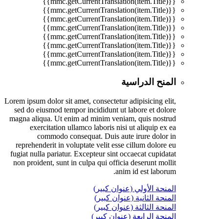
{{mmc.getCurrentTranslation(item.Title)}}
{{mmc.getCurrentTranslation(item.Title)}}
{{mmc.getCurrentTranslation(item.Title)}}
{{mmc.getCurrentTranslation(item.Title)}}
{{mmc.getCurrentTranslation(item.Title)}}
{{mmc.getCurrentTranslation(item.Title)}}
{{mmc.getCurrentTranslation(item.Title)}}
{{mmc.getCurrentTranslation(item.Title)}}
المنح الدراسية
Lorem ipsum dolor sit amet, consectetur adipisicing elit,
sed do eiusmod tempor incididunt ut labore et dolore
magna aliqua. Ut enim ad minim veniam, quis nostrud
exercitation ullamco laboris nisi ut aliquip ex ea
commodo consequat. Duis aute irure dolor in
reprehenderit in voluptate velit esse cillum dolore eu
fugiat nulla pariatur. Excepteur sint occaecat cupidatat
non proident, sunt in culpa qui officia deserunt mollit
anim id est laborum.
المنحة الأولي (عنوان كبير)
المنحة الثانية (عنوان كبير)
المنحة الثالثة (عنوان كبير)
المنحة الرابعة (عنوان كبير)