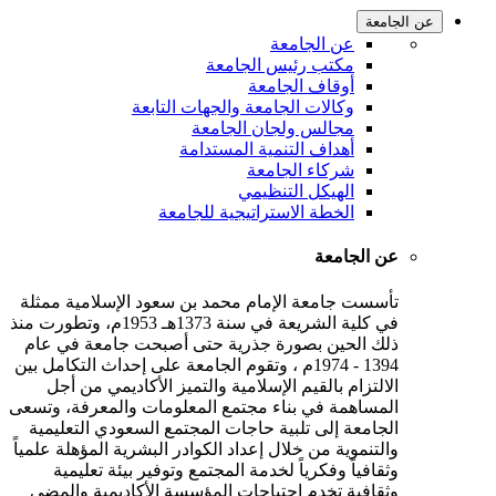
عن الجامعة
عن الجامعة
مكتب رئيس الجامعة
أوقاف الجامعة
وكالات الجامعة والجهات التابعة
مجالس ولجان الجامعة
أهداف التنمية المستدامة
شركاء الجامعة
الهيكل التنظيمي
الخطة الاستراتيجية للجامعة
عن الجامعة
تأسست جامعة الإمام محمد بن سعود الإسلامية ممثلة
في كلية الشريعة في سنة 1373هـ 1953م، وتطورت منذ
ذلك الحين بصورة جذرية حتى أصبحت جامعة في عام
1394 - 1974م ، وتقوم الجامعة على إحداث التكامل بين
الالتزام بالقيم الإسلامية والتميز الأكاديمي من أجل
المساهمة في بناء مجتمع المعلومات والمعرفة، وتسعى
الجامعة إلى تلبية حاجات المجتمع السعودي التعليمية
والتنموية من خلال إعداد الكوادر البشرية المؤهلة علمياً
وثقافياً وفكرياً لخدمة المجتمع وتوفير بيئة تعليمية
وثقافية تخدم احتياجات المؤسسة الأكاديمية والمضي