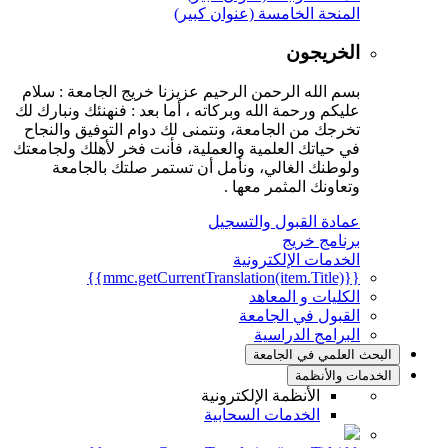
المنحة الخامسة (عنوان كبير)
الخريجون
بسم الله الرحمن الرحيم عزيزنا خريج الجامعة : سلام
عليكم ورحمة الله وبركاته ، أما بعد : فنهنئك ونبارك لك
تخرجك من الجامعة، ونتمنى لك دوام التوفيق والنجاح
في حياتك العلمية والعملية، فأنت فخر لأهلك ولجامعتك
ولوطنك الغالي، ونأمل أن تستمر صلتك بالجامعة
وتعاونك المثمر معها .
عمادة القبول والتسجيل
برنامج خريج
الخدمات الإلكترونية
{{mmc.getCurrentTranslation(item.Title)}}
الكليات و المعاهد
القبول في الجامعة
البرامج الدراسية
البحث العلمي في الجامعة
الخدمات والأنظمة
الأنظمة الإلكترونية
الخدمات السحابية