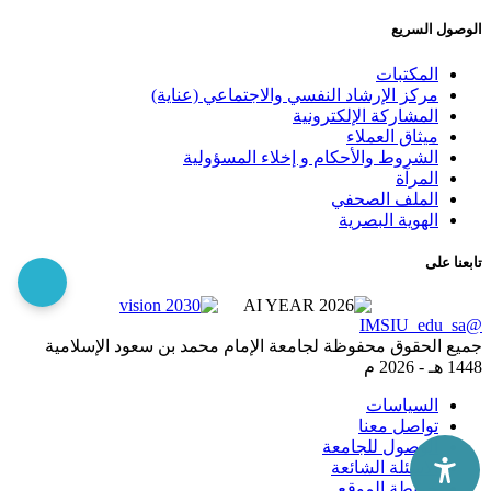
الوصول السريع
المكتبات
مركز الإرشاد النفسي والاجتماعي (عناية)
المشاركة الإلكترونية
ميثاق العملاء
الشروط والأحكام و إخلاء المسؤولية
المرآة
الملف الصحفي
الهوية البصرية
تابعنا على
@IMSIU_edu_sa
جميع الحقوق محفوظة لجامعة الإمام محمد بن سعود الإسلامية
1448 هـ -
2026 م
السياسات
تواصل معنا
الوصول للجامعة
الاسئلة الشائعة
خريطة الموقع