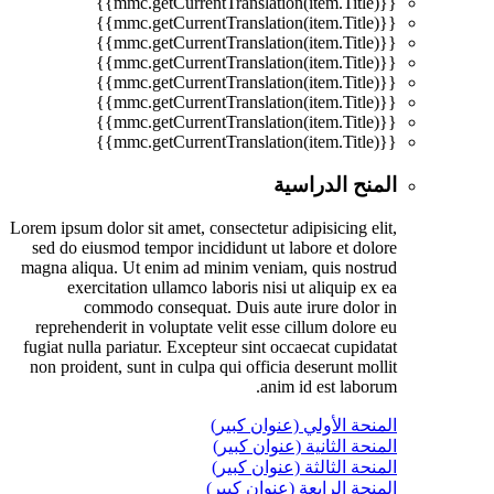
{{mmc.getCurrentTranslation(item.Title)}}
{{mmc.getCurrentTranslation(item.Title)}}
{{mmc.getCurrentTranslation(item.Title)}}
{{mmc.getCurrentTranslation(item.Title)}}
{{mmc.getCurrentTranslation(item.Title)}}
{{mmc.getCurrentTranslation(item.Title)}}
{{mmc.getCurrentTranslation(item.Title)}}
{{mmc.getCurrentTranslation(item.Title)}}
المنح الدراسية
Lorem ipsum dolor sit amet, consectetur adipisicing elit,
sed do eiusmod tempor incididunt ut labore et dolore
magna aliqua. Ut enim ad minim veniam, quis nostrud
exercitation ullamco laboris nisi ut aliquip ex ea
commodo consequat. Duis aute irure dolor in
reprehenderit in voluptate velit esse cillum dolore eu
fugiat nulla pariatur. Excepteur sint occaecat cupidatat
non proident, sunt in culpa qui officia deserunt mollit
anim id est laborum.
المنحة الأولي (عنوان كبير)
المنحة الثانية (عنوان كبير)
المنحة الثالثة (عنوان كبير)
المنحة الرابعة (عنوان كبير)