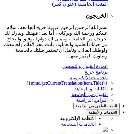
المنحة الخامسة (عنوان كبير)
الخريجون
بسم الله الرحمن الرحيم عزيزنا خريج الجامعة : سلام
عليكم ورحمة الله وبركاته ، أما بعد : فنهنئك ونبارك لك
تخرجك من الجامعة، ونتمنى لك دوام التوفيق والنجاح
في حياتك العلمية والعملية، فأنت فخر لأهلك ولجامعتك
ولوطنك الغالي، ونأمل أن تستمر صلتك بالجامعة
وتعاونك المثمر معها .
عمادة القبول والتسجيل
برنامج خريج
الخدمات الإلكترونية
{{mmc.getCurrentTranslation(item.Title)}}
الكليات و المعاهد
القبول في الجامعة
البرامج الدراسية
البحث العلمي في الجامعة
الخدمات والأنظمة
الأنظمة الإلكترونية
الخدمات السحابية