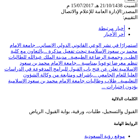
السبت
21/10/1438 هـ
15/07/2017 م
المصدر:
الإدارة العامة للإعلام والاتصال
التقييم:
أخبار مرتبطة
آخر الأخبار
استمرارًا في نشر الوعي القانوني الدولي الإنساني.. جامعة الإمام
محمد بن سعود الإسلامية تبحث تفعيل مذكرة ...
بالتعاون مع كلية
الطب، وجمعية الرضاعة الطبيعية.. مدينة الملك عبدالله للطالبات
تنظم معرضا توعويا بمناسبة ...
جامعة الإمام محمد بن سعود
الإسلامية تعلن عن فتح باب القبول للبرامج المدفوعة في الدراسات
العليا للعام الجامعي ...
بإشراف ومتابعة من وكالة الشؤون
التعليمية.. طلاب وطالبات جامعة الإمام محمد بن سعود الإسلامية
يؤدون اختبارات ...
الكلمات الدلالية
القبول والتسجيل، طلبات، ورقية، بوابة القبول، الرياض
الروابط الهامة
موقع رؤية السعودية