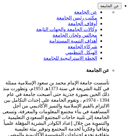
عن الجامعة
عن الجامعة
مكتب رئيس الجامعة
أوقاف الجامعة
وكالات الجامعة والجهات التابعة
مجالس ولجان الجامعة
أهداف التنمية المستدامة
شركاء الجامعة
الهيكل التنظيمي
الخطة الاستراتيجية للجامعة
عن الجامعة
تأسست جامعة الإمام محمد بن سعود الإسلامية ممثلة
في كلية الشريعة في سنة 1373هـ 1953م، وتطورت منذ
ذلك الحين بصورة جذرية حتى أصبحت جامعة في عام
1394 - 1974م ، وتقوم الجامعة على إحداث التكامل بين
الالتزام بالقيم الإسلامية والتميز الأكاديمي من أجل
المساهمة في بناء مجتمع المعلومات والمعرفة، وتسعى
الجامعة إلى تلبية حاجات المجتمع السعودي التعليمية
والتنموية من خلال إعداد الكوادر البشرية المؤهلة علمياً
وثقافياً وفكرياً لخدمة المجتمع وتوفير بيئة تعليمية
وثقافية تخدم احتياجات المؤسسة الأكاديمية والمضي