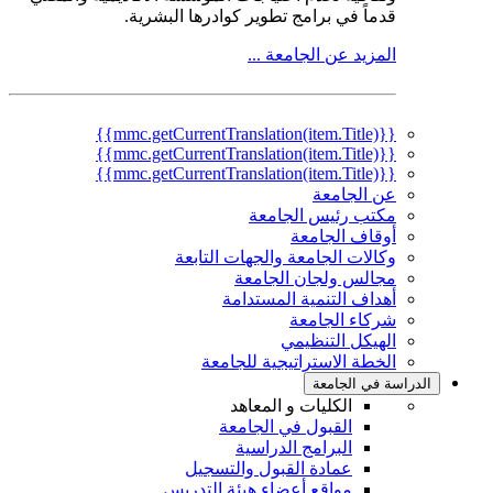
قدماً في برامج تطوير كوادرها البشرية.
المزيد عن الجامعة ...
{{mmc.getCurrentTranslation(item.Title)}}
{{mmc.getCurrentTranslation(item.Title)}}
{{mmc.getCurrentTranslation(item.Title)}}
عن الجامعة
مكتب رئيس الجامعة
أوقاف الجامعة
وكالات الجامعة والجهات التابعة
مجالس ولجان الجامعة
أهداف التنمية المستدامة
شركاء الجامعة
الهيكل التنظيمي
الخطة الاستراتيجية للجامعة
الدراسة في الجامعة
الكليات و المعاهد
القبول في الجامعة
البرامج الدراسية
عمادة القبول والتسجيل
مواقع أعضاء هيئة التدريس